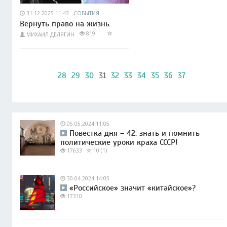
31.12.2025 11:43
СОБЫТИЯ
Вернуть право на жизнь
819
МИХАИЛ ДЕЛЯГИН
28
29
30
31
32
33
34
35
36
37
05.05.2024 11:05
Повестка дня – 42: знать и помнить
политические уроки краха СССР!
17633
10 (1)
30.04.2024 14:05
«Российское» значит «китайское»?
17310