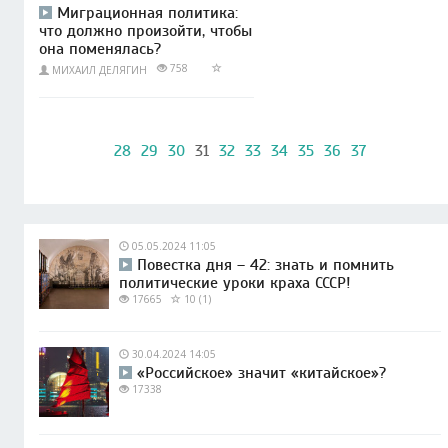
Миграционная политика:
что должно произойти, чтобы
она поменялась?
758
МИХАИЛ ДЕЛЯГИН
28
29
30
31
32
33
34
35
36
37
05.05.2024 11:05
Повестка дня – 42: знать и помнить
политические уроки краха СССР!
17665
10 (1)
30.04.2024 14:05
«Российское» значит «китайское»?
17338