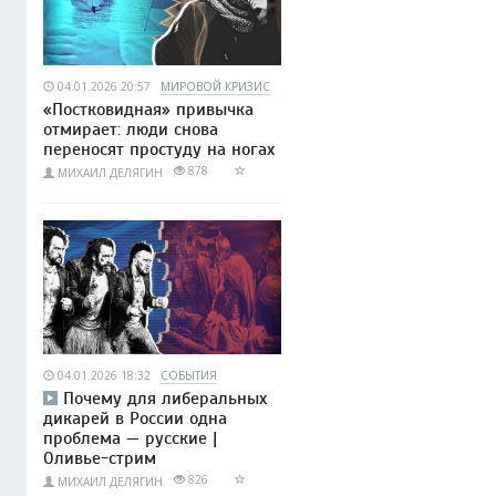
04.01.2026 20:57
МИРОВОЙ КРИЗИС
«Постковидная» привычка
отмирает: люди снова
переносят простуду на ногах
878
МИХАИЛ ДЕЛЯГИН
04.01.2026 18:32
СОБЫТИЯ
Почему для либеральных
дикарей в России одна
проблема — русские |
Оливье-стрим
826
МИХАИЛ ДЕЛЯГИН