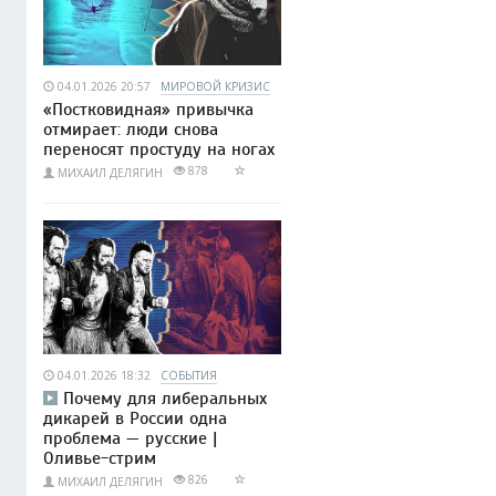
04.01.2026 20:57
МИРОВОЙ КРИЗИС
«Постковидная» привычка
отмирает: люди снова
переносят простуду на ногах
878
МИХАИЛ ДЕЛЯГИН
04.01.2026 18:32
СОБЫТИЯ
Почему для либеральных
дикарей в России одна
проблема — русские |
Оливье-стрим
826
МИХАИЛ ДЕЛЯГИН