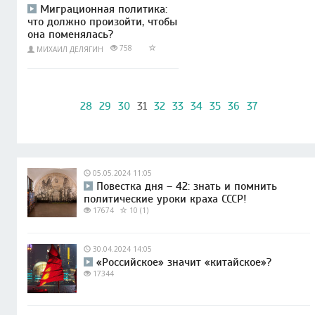
Миграционная политика:
что должно произойти, чтобы
она поменялась?
758
МИХАИЛ ДЕЛЯГИН
28
29
30
31
32
33
34
35
36
37
05.05.2024 11:05
Повестка дня – 42: знать и помнить
политические уроки краха СССР!
17674
10 (1)
30.04.2024 14:05
«Российское» значит «китайское»?
17344