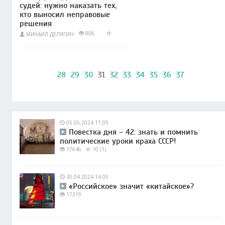
судей: нужно наказать тех,
кто выносил неправовые
решения
806
МИХАИЛ ДЕЛЯГИН
28
29
30
31
32
33
34
35
36
37
05.05.2024 11:05
Повестка дня – 42: знать и помнить
политические уроки краха СССР!
17646
10 (1)
30.04.2024 14:05
«Российское» значит «китайское»?
17319