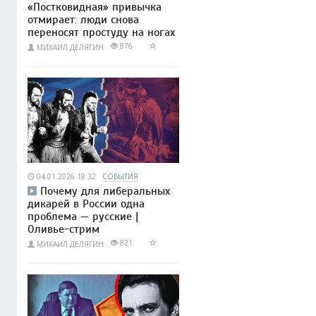
«Постковидная» привычка
отмирает: люди снова
переносят простуду на ногах
876
МИХАИЛ ДЕЛЯГИН
04.01.2026 18:32
СОБЫТИЯ
Почему для либеральных
дикарей в России одна
проблема — русские |
Оливье-стрим
821
МИХАИЛ ДЕЛЯГИН