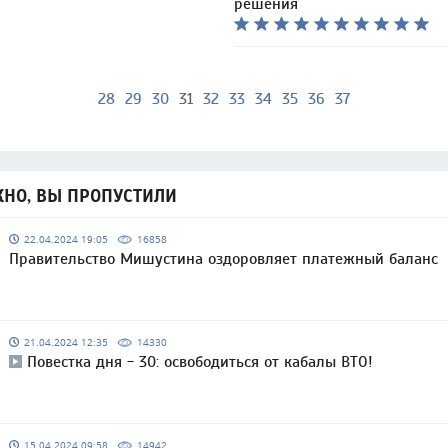
решения
28
29
30
31
32
33
34
35
36
37
НО, ВЫ ПРОПУСТИЛИ
22.04.2024 19:05
16858
Правительство Мишустина оздоровляет платежный баланс
21.04.2024 12:35
14330
Повестка дня - 30: освободиться от кабалы ВТО!
15.04.2024 09:58
14942