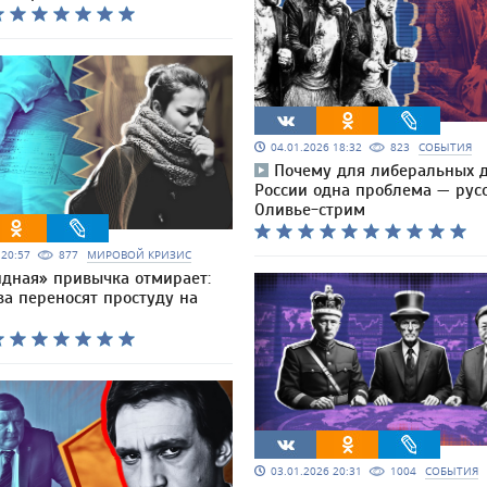
04.01.2026 18:32
823
СОБЫТИЯ
Почему для либеральных 
России одна проблема — русс
Оливье-стрим
6 20:57
877
МИРОВОЙ КРИЗИС
идная» привычка отмирает:
ва переносят простуду на
03.01.2026 20:31
1004
СОБЫТИЯ