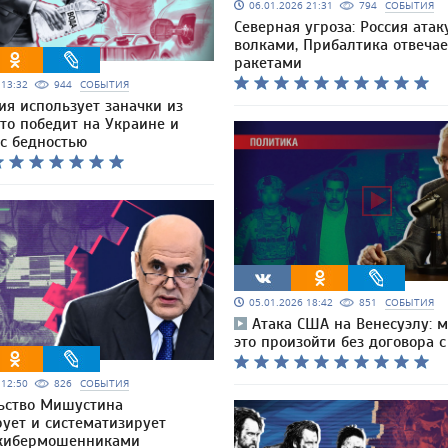
06.01.2026 21:31
794
СОБЫТИЯ
Северная угроза: Россия атак
волками, Прибалтика отвечае
ракетами
6 13:32
944
СОБЫТИЯ
ия использует заначки из
то победит на Украине и
 с бедностью
05.01.2026 18:42
851
СОБЫТИЯ
Атака США на Венесуэлу: 
это произойти без договора 
6 12:50
826
СОБЫТИЯ
ьство Мишустина
рует и систематизирует
 кибермошенниками