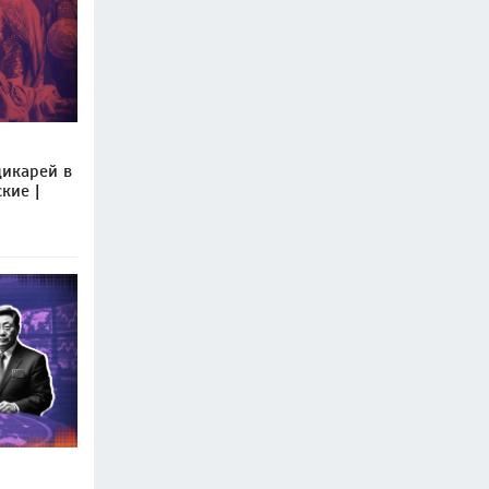
дикарей в
кие |