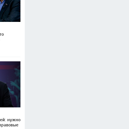
то
а
ей: нужно
еправовые