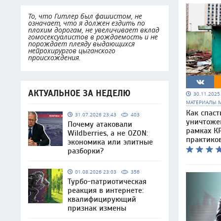
То, что Гитлер был фашистом, не
означает, что я должен ездить по
плохим дорогам, не увеличивает вклад
гомосексуалистов в рождаемость и не
порождает плеяду выдающихся
нейрохирургов цыганского
происхождения.
АКТУАЛЬНОЕ ЗА НЕДЕЛЮ
30.11.202
МАТЕРИАЛЫ 
Как спаст
31.07.2026 23:43
403
уничтоже
Почему атаковали
рамках КР
Wildberries, а не OZON:
практико
экономика или элитные
разборки?
01.08.2026 23:03
356
Турбо-патриотическая
реакция в интернете:
квалифицирующий
признак измены