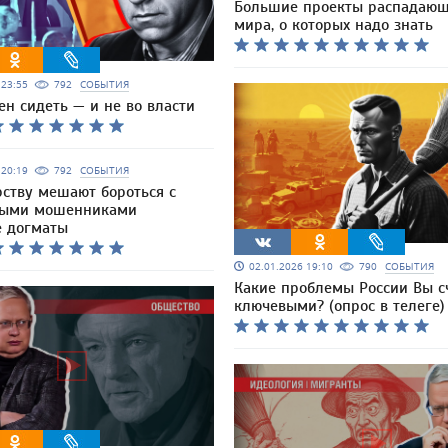
Большие проекты распадающ
мира, о которых надо знать
6 23:55
792
СОБЫТИЯ
н сидеть — и не во власти
6 20:19
792
СОБЫТИЯ
рству мешают бороться с
ными мошенниками
 догматы
02.01.2026 19:10
790
СОБЫТИЯ
Какие проблемы России Вы с
ключевыми? (опрос в телеге)