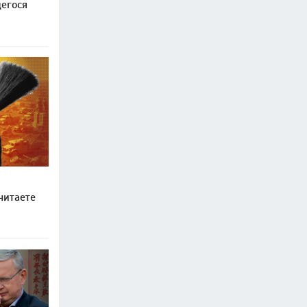
егося
читаете