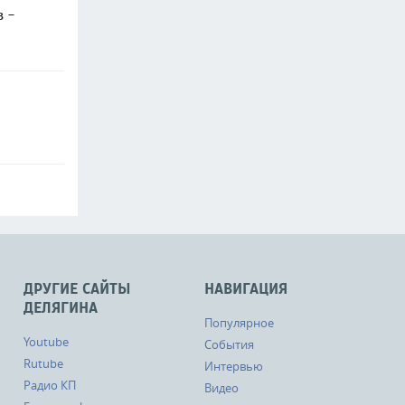
в -
ДРУГИЕ САЙТЫ
НАВИГАЦИЯ
ДЕЛЯГИНА
Популярное
Youtube
События
Rutube
Интервью
Радио КП
Видео