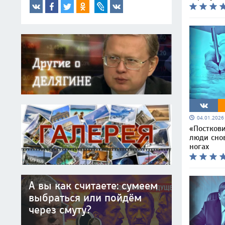
04.01.202
«Постков
люди сно
ногах
А вы как считаете: сумеем
выбраться или пойдём
через смуту?