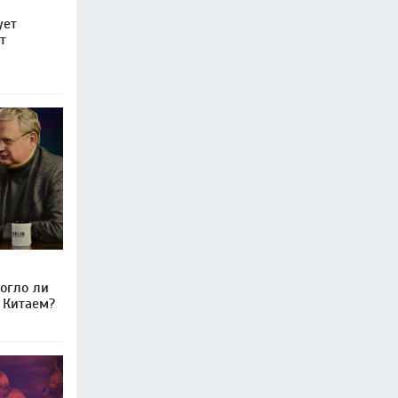
ует
т
могло ли
с Китаем?