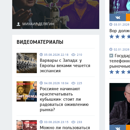
МИХАИЛ ДЕЛЯГИН
03.01.202
Вор долже
ВИДЕОМАТЕРИАЛЫ
02.01.202
05.08.2026 22:18
210
Госуда
Варвары с Запада: у
телефон
Европы веками чешется
рыночные
экспансия
04.08.2026 18:04
225
Россияне начинают
«распечатывать
кубышки»: стоит ли
радоваться оживлению
рынка?
03.08.2026 23:15
233
Можно ли пользоваться