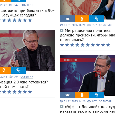
6 20:22
847
СОБЫТИЯ
чше: жить при бандитах в 90-
 безумцах сегодня?
01.01.2026 16:26
757
СОБЫТИЯ
Миграционная политика: ч
должно произойти, чтобы он
поменялась?
5 20:43
704
СОБЫТИЯ
изация 2.0 уже готовится?
т ей помешать?
31.12.2025 14:26
807
СОБЫТИЯ
«Эффект Долиной» для суд
наказать тех, кто выносил н