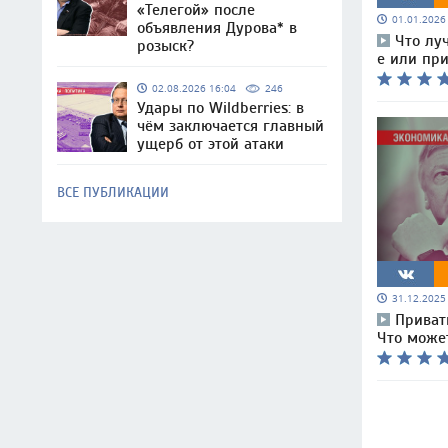
«Телегой» после
01.01.202
объявления Дурова* в
Что лу
розыск?
е или при
02.08.2026 16:04
246
Удары по Wildberries: в
чём заключается главный
ущерб от этой атаки
ВСЕ ПУБЛИКАЦИИ
31.12.202
Приват
Что може