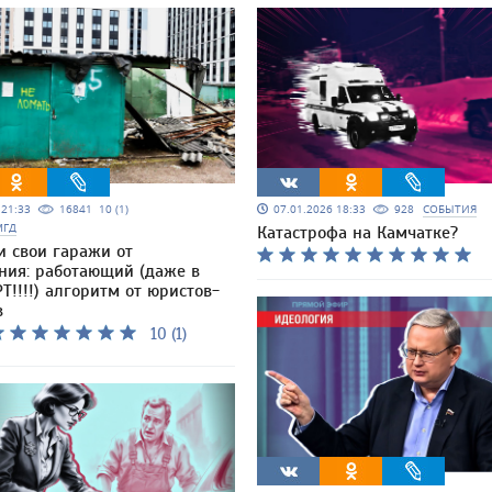
5 21:33
16841
10 (1)
07.01.2026 18:33
928
СОБЫТИЯ
МГД
Катастрофа на Камчатке?
и свои гаражи от
ния: работающий (даже в
Т!!!!) алгоритм от юристов-
в
10 (1)