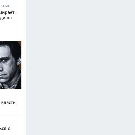
РИЗИС
мирает:
ду на
 власти
ься с