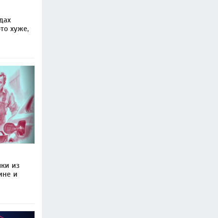
дах
то хуже,
чки из
ине и