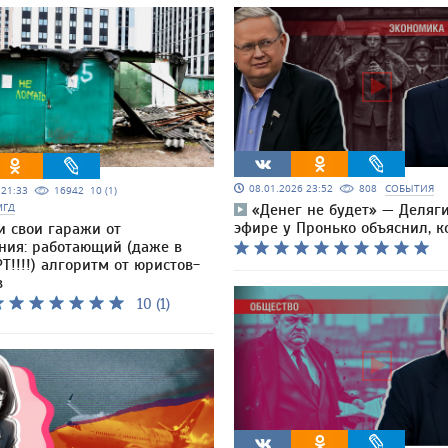
08.01.2026 23:52
808
СОБЫТИЯ
5 21:33
16942
10 (1)
МГД
«Денег не будет» — Деляг
эфире у Пронько объяснил, к
и свои гаражи от
ния: работающий (даже в
Т!!!!) алгоритм от юристов-
в
10 (1)