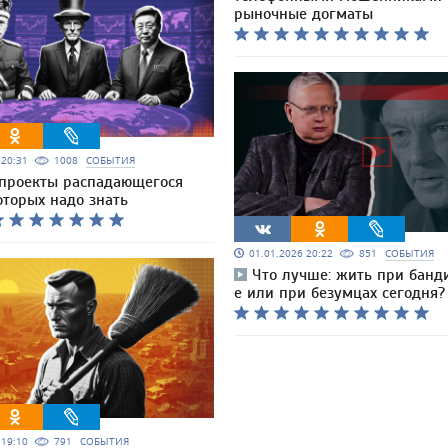
рыночные догматы
6 20:31
1008
СОБЫТИЯ
проекты распадающегося
оторых надо знать
01.01.2026 20:22
851
СОБЫТИЯ
Что лучше: жить при банди
е или при безумцах сегодня?
6 19:10
791
СОБЫТИЯ