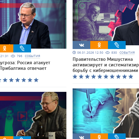
06.01.2026 12:50
830
СОБЫТИЯ
6 21:31
796
СОБЫТИЯ
Правительство Мишустина
угроза: Россия атакует
активизирует и систематизир
 Прибалтика отвечает
борьбу с кибермошенниками