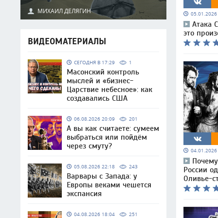
МИХАИЛ ДЕЛЯГИН
05.01.202
Атака 
это произ
ВИДЕОМАТЕРИАЛЫ
СЕГОДНЯ В 17:29
1
Масонский контроль
мыслей и «бизнес-
Царствие небесное»: как
создавались США
06.08.2026 20:09
201
А вы как считаете: сумеем
выбраться или пойдём
через смуту?
04.01.202
Почему
05.08.2026 22:18
243
России од
Варвары с Запада: у
Оливье-с
Европы веками чешется
экспансия
04.08.2026 18:04
251