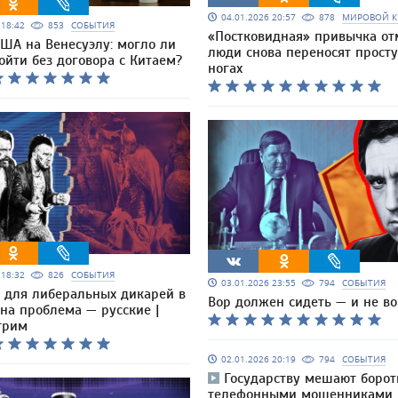
04.01.2026 20:57
878
МИРОВОЙ К
6 18:42
853
СОБЫТИЯ
«Постковидная» привычка от
США на Венесуэлу: могло ли
люди снова переносят просту
ойти без договора с Китаем?
ногах
6 18:32
826
СОБЫТИЯ
03.01.2026 23:55
794
СОБЫТИЯ
 для либеральных дикарей в
Вор должен сидеть — и не во
на проблема — русские |
трим
02.01.2026 20:19
794
СОБЫТИЯ
Государству мешают борот
телефонными мошенниками