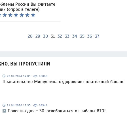
облемы России Вы считаете
? (опрос в телеге)
28
29
30
31
32
33
34
35
36
37
НО, ВЫ ПРОПУСТИЛИ
22.04.2024 19:05
16883
Правительство Мишустина оздоровляет платежный баланс
21.04.2024 12:35
14341
Повестка дня - 30: освободиться от кабалы ВТО!