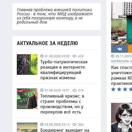
Главная проблема внешней политики
России - в том, что МИД изображает
из себя похоронную контору, а не
родильный дом.
АКТУАЛЬНОЕ ЗА НЕДЕЛЮ
30.11.202
01.08.2026 23:03
423
МАТЕРИАЛЫ 
Турбо-патриотическая
реакция в интернете:
Как спаст
квалифицирующий
уничтоже
признак измены
рамках КР
практико
01.08.2026 19:51
318
Топливный кризис: в
стране проблемы с
производством, но у
перекупов всё есть
03.08.2026 23:12
304
Бордюринг выходит на