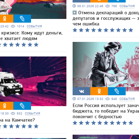
08.01.2026 22:46
786
СОБЫТИЯ
Отмена деклараций о дохо
депутатов и госслужащих — э
чем ошибка
6 23:42
1014
СОБЫТИЯ
кризисе: Кому идут деньги,
не хватает людям
07.01.2026 13:32
948
СОБЫТИЯ
Если Россия использует зана
бюджета, то победит на Укра
6 18:33
932
СОБЫТИЯ
покончит с бедностью
фа на Камчатке?