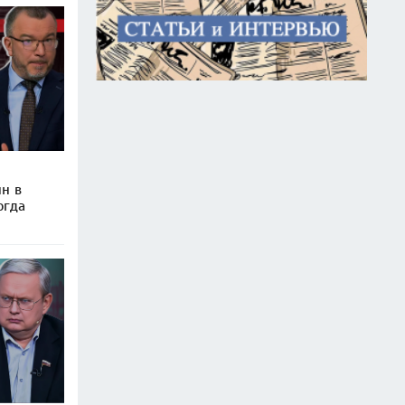
ин в
огда