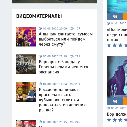
ВИДЕОМАТЕРИАЛЫ
04.01.202
06.08.2026 20:09
157
«Постков
А вы как считаете: сумеем
люди сно
выбраться или пойдём
ногах
через смуту?
05.08.2026 22:18
221
Варвары с Запада: у
Европы веками чешется
экспансия
04.08.2026 18:04
231
Россияне начинают
«распечатывать
кубышки»: стоит ли
радоваться оживлению
03.01.202
рынка?
Вор долже
03.08.2026 23:15
247