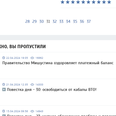
28
29
30
31
32
33
34
35
36
37
НО, ВЫ ПРОПУСТИЛИ
22.04.2024 19:05
16862
Правительство Мишустина оздоровляет платежный баланс
21.04.2024 12:35
14333
Повестка дня - 30: освободиться от кабалы ВТО!
15.04.2024 09:58
14943