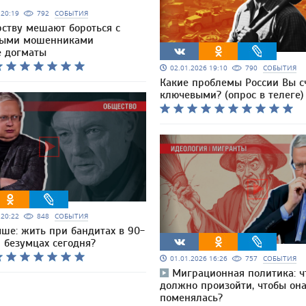
6 20:19
792
СОБЫТИЯ
рству мешают бороться с
ными мошенниками
 догматы
02.01.2026 19:10
790
СОБЫТИЯ
Какие проблемы России Вы с
ключевыми? (опрос в телеге)
6 20:22
848
СОБЫТИЯ
чше: жить при бандитах в 90-
 безумцах сегодня?
01.01.2026 16:26
757
СОБЫТИЯ
Миграционная политика: ч
должно произойти, чтобы он
поменялась?