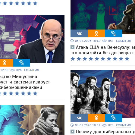
05.01.2026 18:42
851
СОБЫТИЯ
Атака США на Венесуэлу: 
это произойти без договора 
6 12:50
826
СОБЫТИЯ
ьство Мишустина
рует и систематизирует
 кибермошенниками
04.01.2026 18:32
824
СОБЫТИЯ
Почему для либеральных 