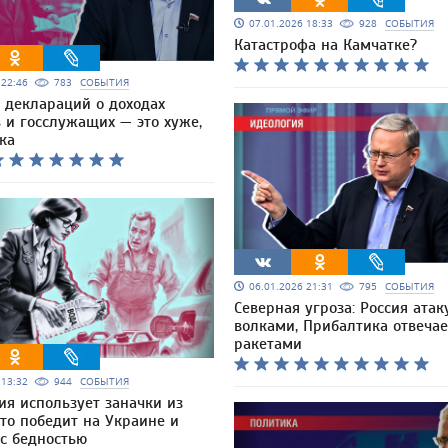
07.01.2026 18:33
928
СОБЫТИЯ
Катастрофа на Камчатке?
6 22:46
783
СОБЫТИЯ
 деклараций о доходах
 и госслужащих — это хуже,
ка
06.01.2026 21:31
795
СОБЫТИЯ
Северная угроза: Россия атак
волками, Прибалтика отвечае
ракетами
6 13:32
944
СОБЫТИЯ
ия использует заначки из
то победит на Украине и
 с бедностью