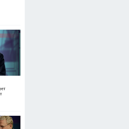
ует
т