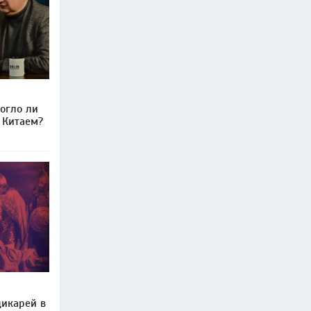
могло ли
с Китаем?
дикарей в