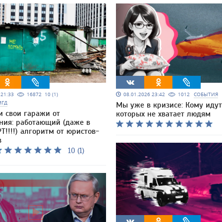
5 21:33
16872
10 (1)
08.01.2026 23:42
1012
СОБЫТИЯ
МГД
Мы уже в кризисе: Кому идут
и свои гаражи от
которых не хватает людям
ния: работающий (даже в
Т!!!!) алгоритм от юристов-
в
10 (1)