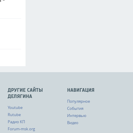
в -
ДРУГИЕ САЙТЫ
НАВИГАЦИЯ
ДЕЛЯГИНА
Популярное
Youtube
События
Rutube
Интервью
Радио КП
Видео
Forum-msk.org