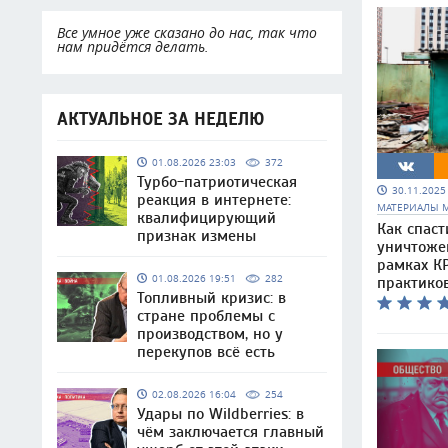
Все умное уже сказано до нас, так что
нам придётся делать.
АКТУАЛЬНОЕ ЗА НЕДЕЛЮ
01.08.2026 23:03
372
Турбо-патриотическая
30.11.202
реакция в интернете:
МАТЕРИАЛЫ 
квалифицирующий
Как спаст
признак измены
уничтоже
рамках КР
01.08.2026 19:51
282
практико
Топливный кризис: в
стране проблемы с
производством, но у
перекупов всё есть
02.08.2026 16:04
254
Удары по Wildberries: в
чём заключается главный