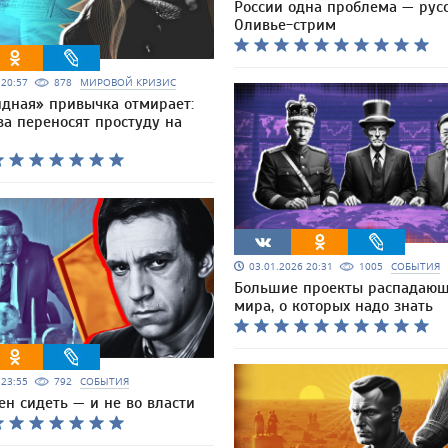
России одна проблема — русс
Оливье-стрим
6 20:57
878
МИРОВОЙ КРИЗИС
идная» привычка отмирает:
ва переносят простуду на
03.01.2026 20:31
1005
СОБЫТИЯ
Большие проекты распадающ
мира, о которых надо знать
6 23:55
792
СОБЫТИЯ
н сидеть — и не во власти