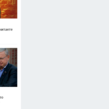
читаете
то
а