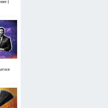
кие |
егося