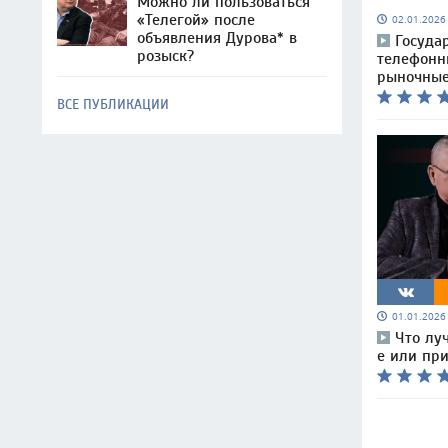
Можно ли пользоваться
«Телегой» после
02.01.202
объявления Дурова* в
Госуда
розыск?
телефон
рыночные
ВСЕ ПУБЛИКАЦИИ
01.01.202
Что лу
е или при