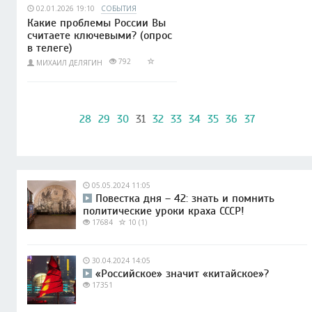
02.01.2026 19:10
СОБЫТИЯ
Какие проблемы России Вы
считаете ключевыми? (опрос
в телеге)
792
МИХАИЛ ДЕЛЯГИН
28
29
30
31
32
33
34
35
36
37
05.05.2024 11:05
Повестка дня – 42: знать и помнить
политические уроки краха СССР!
17684
10 (1)
30.04.2024 14:05
«Российское» значит «китайское»?
17351