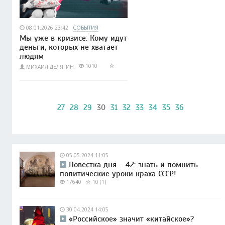
08.01.2026 23:42
СОБЫТИЯ
Мы уже в кризисе: Кому идут
деньги, которых не хватает
людям
1010
МИХАИЛ ДЕЛЯГИН
27
28
29
30
31
32
33
34
35
36
05.05.2024 11:05
Повестка дня – 42: знать и помнить
политические уроки краха СССР!
17640
10 (1)
30.04.2024 14:05
«Российское» значит «китайское»?