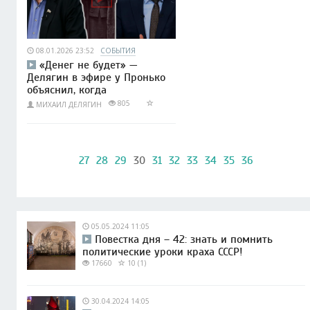
08.01.2026 23:52
СОБЫТИЯ
«Денег не будет» —
Делягин в эфире у Пронько
объяснил, когда
805
МИХАИЛ ДЕЛЯГИН
27
28
29
30
31
32
33
34
35
36
05.05.2024 11:05
Повестка дня – 42: знать и помнить
политические уроки краха СССР!
17660
10 (1)
30.04.2024 14:05