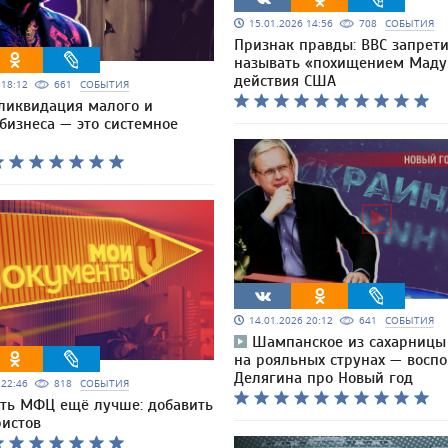
15.01.2026 14:56
708
СОБЫТИЯ
Признак правды: BBC запрет
называть «похищением Маду
действия США
6 18:12
661
СОБЫТИЯ
 ликвидация малого и
бизнеса — это системное
14.01.2026 20:12
641
СОБЫТИЯ
Шампанское из сахарницы
на рояльных струнах — восп
Делягина про Новый год
6 22:46
818
СОБЫТИЯ
ать МФЦ ещё лучше: добавить
ристов