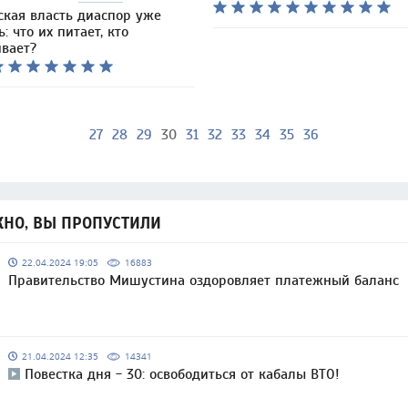
ская власть диаспор уже
: что их питает, кто
вает?
27
28
29
30
31
32
33
34
35
36
НО, ВЫ ПРОПУСТИЛИ
22.04.2024 19:05
16883
Правительство Мишустина оздоровляет платежный баланс
21.04.2024 12:35
14341
Повестка дня - 30: освободиться от кабалы ВТО!