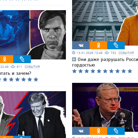
13.01.2026 13:48
732
СОБЫТИЯ
Они даже разрушать Росси
гордостью
6 22:49
911
СОБЫТИЯ
тать и зачем?