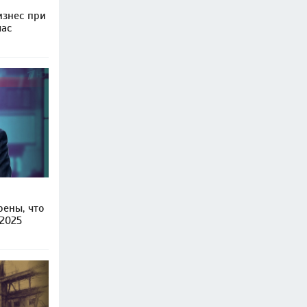
изнес при
час
рены, что
 2025