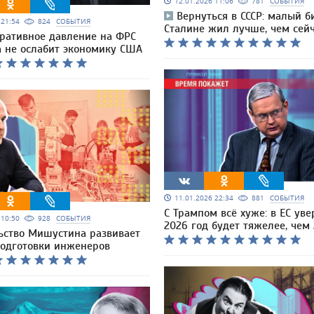
12.01.2026 11:06
781
СОБЫТИЯ
Вернуться в СССР: малый б
6 21:54
824
СОБЫТИЯ
Сталине жил лучше, чем сей
ративное давление на ФРС
а не ослабит экономику США
11.01.2026 22:34
881
СОБЫТИЯ
С Трампом всё хуже: в ЕС уве
6 10:50
928
СОБЫТИЯ
2026 год будет тяжелее, чем
ьство Мишустина развивает
подготовки инженеров