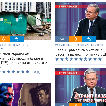
5 21:33
16942
10 (1)
16.01.2026 18:09
728
СОБЫТИЯ
МГД
Пазлы Трампа: сможет ли он 
и свои гаражи от
рассыпавшуюся политику СШ
ния: работающий (даже в
Т!!!!) алгоритм от юристов-
в
10 (1)