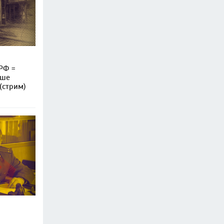
РФ =
ьше
(стрим)