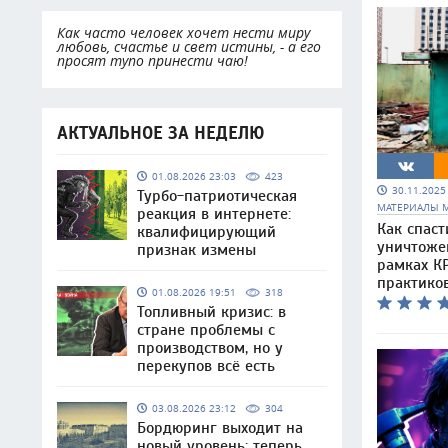
Как часто человек хочет нести миру
любовь, счастье и свет истины, - а его
просят тупо принести чаю!
АКТУАЛЬНОЕ ЗА НЕДЕЛЮ
01.08.2026 23:03
423
30.11.202
Турбо-патриотическая
МАТЕРИАЛЫ 
реакция в интернете:
Как спаст
квалифицирующий
уничтоже
признак измены
рамках КР
практико
01.08.2026 19:51
318
Топливный кризис: в
стране проблемы с
производством, но у
перекупов всё есть
03.08.2026 23:12
304
Бордюринг выходит на
новый уровень: теперь