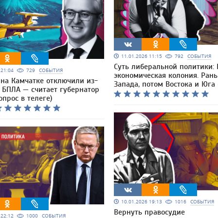
11.01.2026 11:15
792
СОБЫТИЯ
Суть либеральной политики: 
6 21:04
729
СОБЫТИЯ
экономическая колония. Ран
 на Камчатке отключили из-
Запада, потом Востока и Юга 
 БПЛА — считает губернатор
опрос в телеге)
10.01.2026 19:13
1016
СОБЫТИЯ
Вернуть правосудие
6 22:12
1000
СОБЫТИЯ