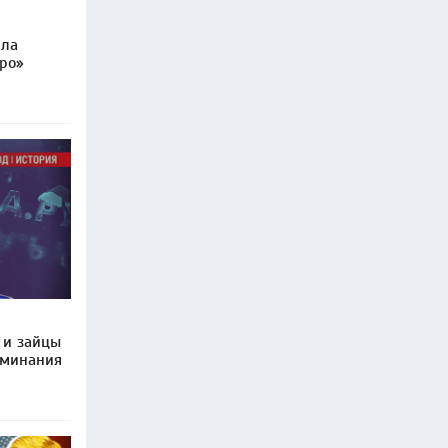
ила
ро»
 и зайцы
оминания