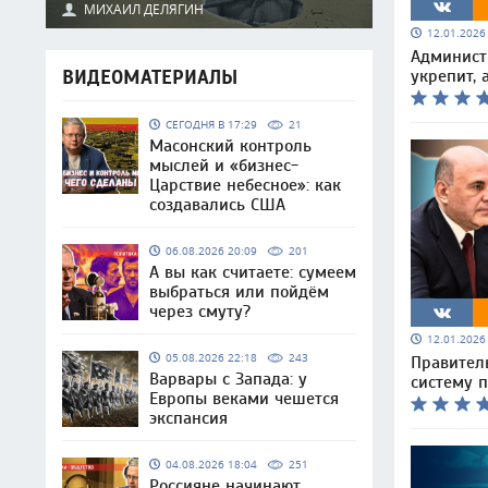
МИХАИЛ ДЕЛЯГИН
12.01.202
Админист
ВИДЕОМАТЕРИАЛЫ
укрепит, 
СЕГОДНЯ В 17:29
21
Масонский контроль
мыслей и «бизнес-
Царствие небесное»: как
создавались США
06.08.2026 20:09
201
А вы как считаете: сумеем
выбраться или пойдём
через смуту?
12.01.202
05.08.2026 22:18
243
Правител
Варвары с Запада: у
систему 
Европы веками чешется
экспансия
04.08.2026 18:04
251
Россияне начинают