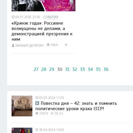
09.01.2026 23:50
СОБЫТИЯ
«Кринж года»: Россияне
возмущены не делами, а
демонстрацией презрения к
ним
1064
МИХАИЛ ДЕЛЯГИН
27
28
29
30
31
32
33
34
35
36
05.05.2024 11:05
Повестка дня – 42: знать и помнить
политические уроки краха СССР!
17673
10 (1)
30.04.2024 14:05