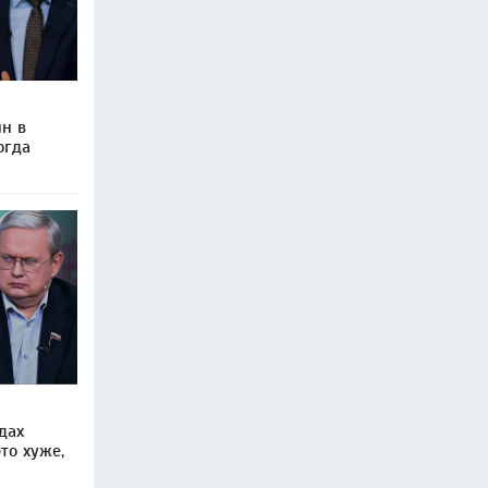
ин в
огда
дах
то хуже,