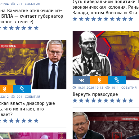
Суть либеральной политики: 
6 21:04
721
СОБЫТИЯ
экономическая колония. Ран
 на Камчатке отключили из-
Запада, потом Востока и Юга 
 БПЛА — считает губернатор
опрос в телеге)
10.01.2026 19:13
1011
СОБЫТИЯ
Вернуть правосудие
6 22:12
991
СОБЫТИЯ
ская власть диаспор уже
: что их питает, кто
вает?