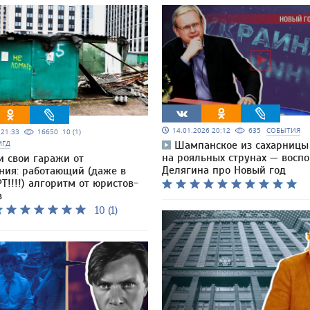
14.01.2026 20:12
635
СОБЫТИЯ
5 21:33
16650
10 (1)
МГД
Шампанское из сахарницы
на рояльных струнах — восп
и свои гаражи от
Делягина про Новый год
ния: работающий (даже в
Т!!!!) алгоритм от юристов-
в
10 (1)