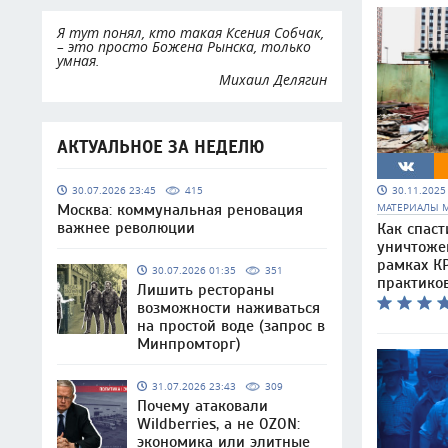
Я тут понял, кто такая Ксения Собчак,
– это просто Божена Рынска, только
умная.
Михаил Делягин
АКТУАЛЬНОЕ ЗА НЕДЕЛЮ
30.11.202
30.07.2026 23:45
415
МАТЕРИАЛЫ 
Москва: коммунальная реновация
важнее революции
Как спаст
уничтоже
рамках КР
30.07.2026 01:35
351
практико
Лишить рестораны
возможности наживаться
на простой воде (запрос в
Минпромторг)
31.07.2026 23:43
309
Почему атаковали
Wildberries, а не OZON:
экономика или элитные