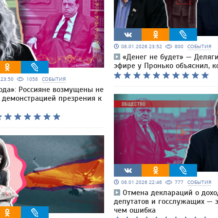
08.01.2026 23:52
800
СОБЫТИЯ
«Денег не будет» — Деляг
эфире у Пронько объяснил, к
6 23:50
1058
СОБЫТИЯ
ода»: Россияне возмущены не
а демонстрацией презрения к
08.01.2026 22:46
777
СОБЫТИЯ
Отмена деклараций о дохо
депутатов и госслужащих — э
чем ошибка