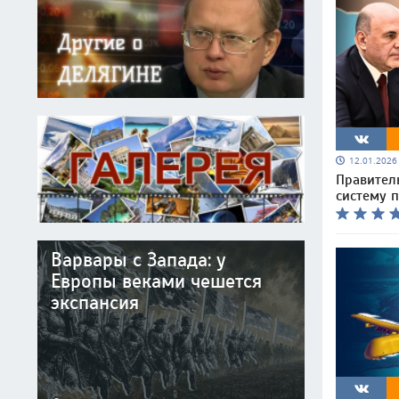
12.01.202
Правител
систему 
Варвары с Запада: у
Европы веками чешется
экспансия