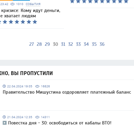
6 23:42
1010
СОБЫТИЯ
кризисе: Кому идут деньги,
не хватает людям
27
28
29
30
31
32
33
34
35
36
НО, ВЫ ПРОПУСТИЛИ
22.04.2024 19:05
16826
Правительство Мишустина оздоровляет платежный баланс
21.04.2024 12:35
14311
Повестка дня - 30: освободиться от кабалы ВТО!