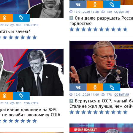
13.01.2026 13:48
729
СОБЫТИЯ
Они даже разрушать Росси
гордостью
6 22:49
906
СОБЫТИЯ
тать и зачем?
12.01.2026 11:06
778
СОБЫТИЯ
Вернуться в СССР: малый б
6 21:54
818
СОБЫТИЯ
Сталине жил лучше, чем сей
ративное давление на ФРС
а не ослабит экономику США