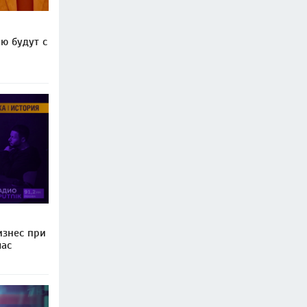
ю будут с
изнес при
час