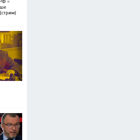
РФ =
ьше
(стрим)