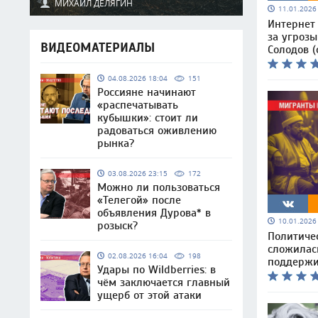
МИХАИЛ ДЕЛЯГИН
11.01.202
Интернет
за угрозы
ВИДЕОМАТЕРИАЛЫ
Солодов (
04.08.2026 18:04
151
Россияне начинают
«распечатывать
кубышки»: стоит ли
радоваться оживлению
рынка?
03.08.2026 23:15
172
Можно ли пользоваться
«Телегой» после
объявления Дурова* в
10.01.202
розыск?
Политиче
сложилась
02.08.2026 16:04
198
поддержи
Удары по Wildberries: в
чём заключается главный
ущерб от этой атаки