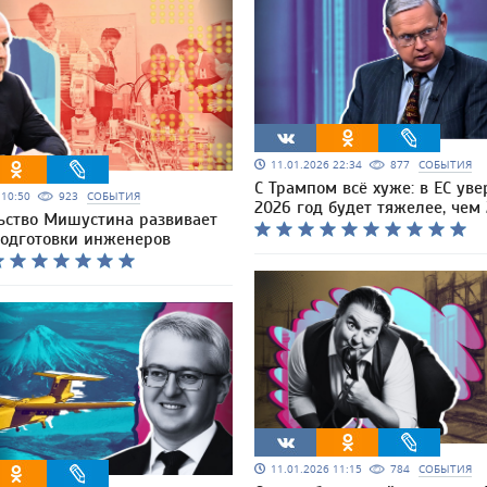
11.01.2026 22:34
877
СОБЫТИЯ
С Трампом всё хуже: в ЕС уве
6 10:50
923
СОБЫТИЯ
2026 год будет тяжелее, чем
ьство Мишустина развивает
подготовки инженеров
11.01.2026 11:15
784
СОБЫТИЯ