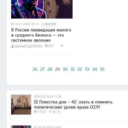
15.01.2026 18:12
СОБЫТИЯ
В России ликвидация малого
и среднего бизнеса — это
системное явление
657
МИХАИЛ ДЕЛЯГИН
26
27
28
29
30
31
32
33
34
35
05.05.2024 11:05
Повестка дня – 42: знать и помнить
политические уроки краха СССР!
17647
10 (1)
30.04.2024 14:05