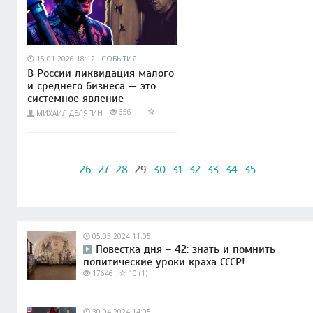
15.01.2026 18:12
СОБЫТИЯ
В России ликвидация малого
и среднего бизнеса — это
системное явление
656
МИХАИЛ ДЕЛЯГИН
26
27
28
29
30
31
32
33
34
35
05.05.2024 11:05
Повестка дня – 42: знать и помнить
политические уроки краха СССР!
17646
10 (1)
30.04.2024 14:05