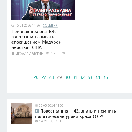
15.01.2026 14:56
СОБЫТИЯ
Признак правды: BBC
запретила называть
«похищением Мадуро»
действия США
702
МИХАИЛ ДЕЛЯГИН
26
27
28
29
30
31
32
33
34
35
05.05.2024 11:05
Повестка дня – 42: знать и помнить
политические уроки краха СССР!
17628
10 (1)