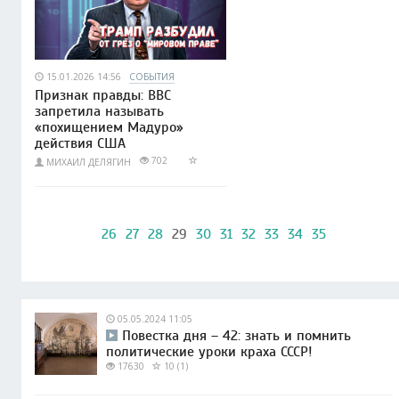
15.01.2026 14:56
СОБЫТИЯ
Признак правды: BBC
запретила называть
«похищением Мадуро»
действия США
702
МИХАИЛ ДЕЛЯГИН
26
27
28
29
30
31
32
33
34
35
05.05.2024 11:05
Повестка дня – 42: знать и помнить
политические уроки краха СССР!
17630
10 (1)