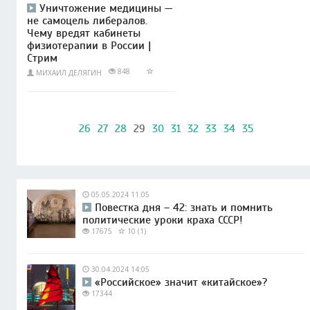
Уничтожение медицины —
не самоцель либералов.
Чему вредят кабинеты
физиотерапии в России |
Стрим
848
МИХАИЛ ДЕЛЯГИН
26
27
28
29
30
31
32
33
34
35
05.05.2024 11:05
Повестка дня – 42: знать и помнить
политические уроки краха СССР!
17675
10 (1)
30.04.2024 14:05
«Российское» значит «китайское»?
17344