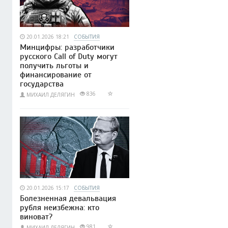
20.01.2026 18:21
СОБЫТИЯ
Минцифры: разработчики
русского Call of Duty могут
получить льготы и
финансирование от
государства
836
МИХАИЛ ДЕЛЯГИН
20.01.2026 15:17
СОБЫТИЯ
Болезненная девальвация
рубля неизбежна: кто
виноват?
981
МИХАИЛ ДЕЛЯГИН