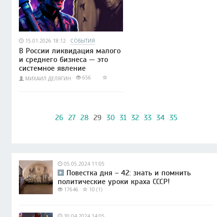
15.01.2026 18:12
СОБЫТИЯ
В России ликвидация малого
и среднего бизнеса — это
системное явление
656
МИХАИЛ ДЕЛЯГИН
26
27
28
29
30
31
32
33
34
35
05.05.2024 11:05
Повестка дня – 42: знать и помнить
политические уроки краха СССР!
17646
10 (1)
30.04.2024 14:05