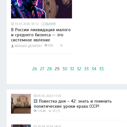
15.01.2026 18:12
СОБЫТИЯ
В России ликвидация малого
и среднего бизнеса — это
системное явление
656
МИХАИЛ ДЕЛЯГИН
26
27
28
29
30
31
32
33
34
35
05.05.2024 11:05
Повестка дня – 42: знать и помнить
политические уроки краха СССР!
17646
10 (1)
30.04.2024 14:05