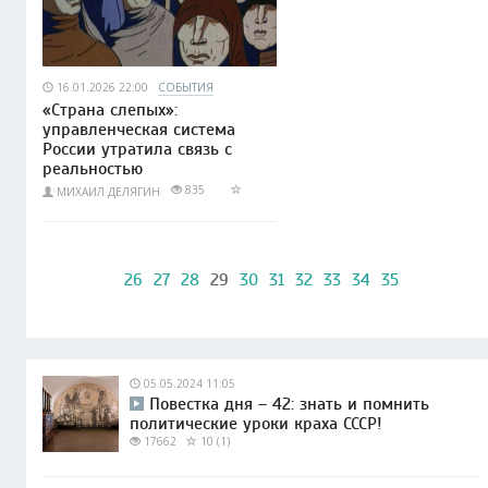
16.01.2026 22:00
СОБЫТИЯ
«Страна слепых»:
управленческая система
России утратила связь с
реальностью
835
МИХАИЛ ДЕЛЯГИН
26
27
28
29
30
31
32
33
34
35
05.05.2024 11:05
Повестка дня – 42: знать и помнить
политические уроки краха СССР!
17662
10 (1)