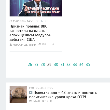
15.01.2026 14:56
СОБЫТИЯ
Признак правды: BBC
запретила называть
«похищением Мадуро»
действия США
702
МИХАИЛ ДЕЛЯГИН
26
27
28
29
30
31
32
33
34
35
05.05.2024 11:05
Повестка дня – 42: знать и помнить
политические уроки краха СССР!
17628
10 (1)