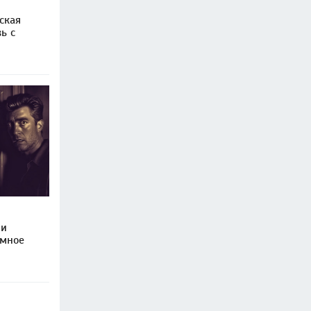
ская
ь с
 и
емное