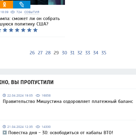
6 18:09
724
СОБЫТИЯ
мпа: сможет ли он собрать
шуюся политику США?
26
27
28
29
30
31
32
33
34
35
НО, ВЫ ПРОПУСТИЛИ
22.04.2024 19:05
16858
Правительство Мишустина оздоровляет платежный баланс
21.04.2024 12:35
14330
Повестка дня - 30: освободиться от кабалы ВТО!