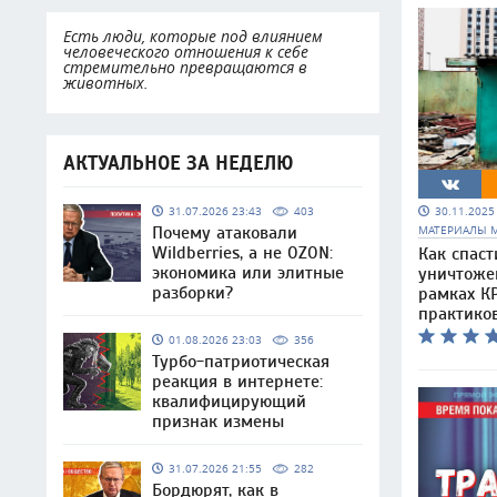
Есть люди, которые под влиянием
человеческого отношения к себе
стремительно превращаются в
животных.
АКТУАЛЬНОЕ ЗА НЕДЕЛЮ
30.11.202
31.07.2026 23:43
403
МАТЕРИАЛЫ 
Почему атаковали
Wildberries, а не OZON:
Как спаст
экономика или элитные
уничтоже
разборки?
рамках КР
практико
01.08.2026 23:03
356
Турбо-патриотическая
реакция в интернете:
квалифицирующий
признак измены
31.07.2026 21:55
282
Бордюрят, как в