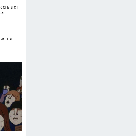
есть лет
са
ия не