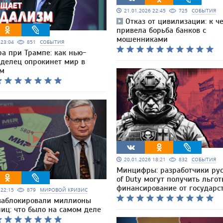
21.01.2026 22:45
725
СОБЫТИЯ
Отказ от цивилизации: к ч
привела борьба банков с
мошенниками
6 23:04
851
СОБЫТИЯ
а при Трампе: как нью-
 делец опрокинет мир в
зм
20.01.2026 18:21
832
СОБЫТИЯ
Минцифры: разработчики русс
of Duty могут получить льгот
финансирование от государс
6 22:15
879
МИРОВОЙ КРИЗИС
заблокировали миллионы
иц: что было на самом деле