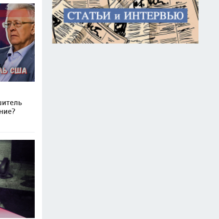
шитель
ние?