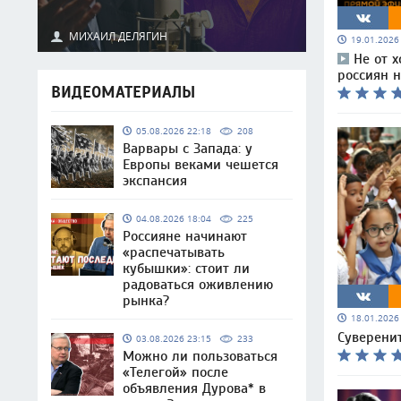
МИХАИЛ ДЕЛЯГИН
19.01.202
Не от 
россиян 
ВИДЕОМАТЕРИАЛЫ
05.08.2026 22:18
208
Варвары с Запада: у
Европы веками чешется
экспансия
04.08.2026 18:04
225
Россияне начинают
«распечатывать
кубышки»: стоит ли
радоваться оживлению
рынка?
18.01.202
Суверенит
03.08.2026 23:15
233
Можно ли пользоваться
«Телегой» после
объявления Дурова* в