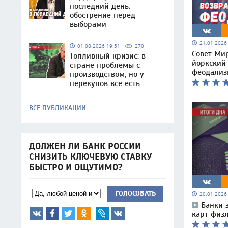
последний день:
обострение перед
выборами
21.01.202
01.08.2026 19:51
270
Совет Мир
Топливный кризис: в
йоркский
стране проблемы с
феодали
производством, но у
перекупов всё есть
ВСЕ ПУБЛИКАЦИИ
ДОЛЖЕН ЛИ БАНК РОССИИ
СНИЗИТЬ КЛЮЧЕВУЮ СТАВКУ
БЫСТРО И ОЩУТИМО?
ГОЛОСОВАТЬ
20.01.202
Банки 
карт физл