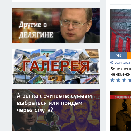
20.01.202
Болезнен
неизбежна
А вы как считаете: сумеем
выбраться или пойдём
через смуту?