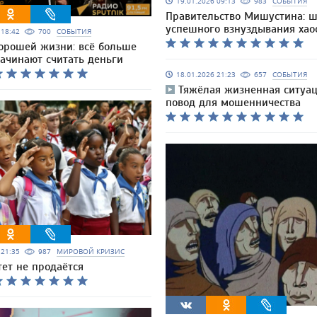
19.01.2026 09:13
983
СОБЫТИЯ
Правительство Мишустина: ш
успешного взнуздывания хао
6 18:42
700
СОБЫТИЯ
хорошей жизни: всё больше
начинают считать деньги
18.01.2026 21:23
657
СОБЫТИЯ
Тяжёлая жизненная ситуац
повод для мошенничества
6 21:35
987
МИРОВОЙ КРИЗИС
ет не продаётся