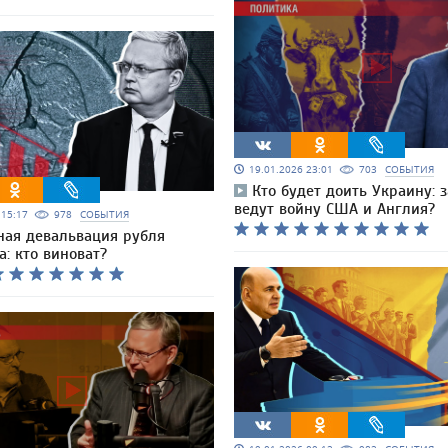
19.01.2026 23:01
703
СОБЫТИЯ
Кто будет доить Украину: з
ведут войну США и Англия?
6 15:17
978
СОБЫТИЯ
ная девальвация рубля
: кто виноват?