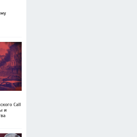
ему
кого Call
ы и
тва