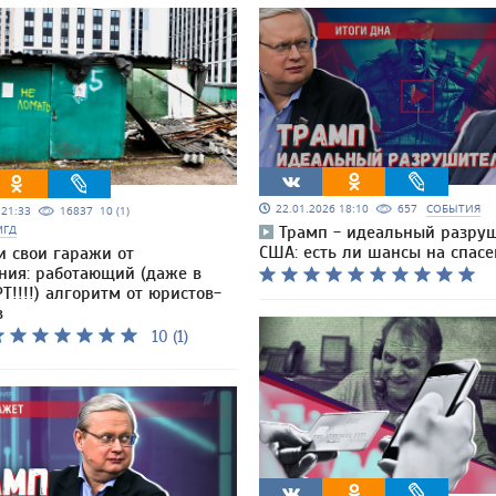
22.01.2026 18:10
657
СОБЫТИЯ
5 21:33
16837
10 (1)
МГД
Трамп - идеальный разру
США: есть ли шансы на спасе
и свои гаражи от
ния: работающий (даже в
Т!!!!) алгоритм от юристов-
в
10 (1)