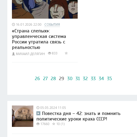
16.01.2026 22:00
СОБЫТИЯ
«Страна слепых»:
управленческая система
России утратила связь с
реальностью
833
МИХАИЛ ДЕЛЯГИН
26
27
28
29
30
31
32
33
34
35
05.05.2024 11:05
Повестка дня – 42: знать и помнить
политические уроки краха СССР!
17660
10 (1)