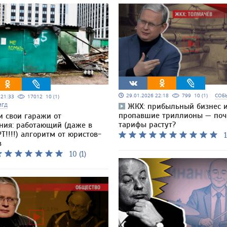
29.01.2026 22:18
799
10 (1)
СОБ
5 21:33
17012
10 (1)
МГД
ЖКХ: прибыльный бизнес 
пропавшие триллионы — по
и свои гаражи от
тарифы растут?
ния: работающий (даже в
Т!!!!) алгоритм от юристов-
1
в
10 (1)