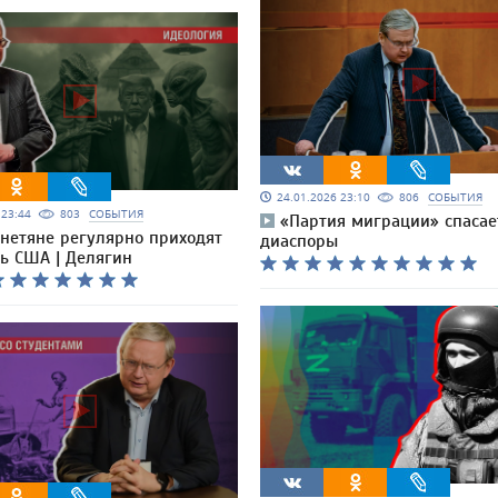
24.01.2026 23:10
806
СОБЫТИЯ
6 23:44
803
СОБЫТИЯ
«Партия миграции» спасае
нетяне регулярно приходят
диаспоры
ь США | Делягин