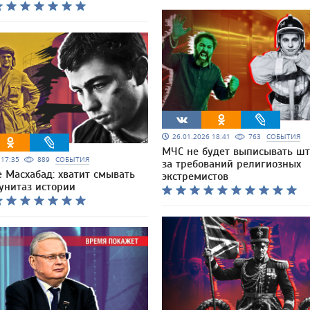
26.01.2026 18:41
763
СОБЫТИЯ
МЧС не будет выписывать ш
6 17:35
889
СОБЫТИЯ
за требований религиозных
 Масхабад: хватит смывать
экстремистов
унитаз истории