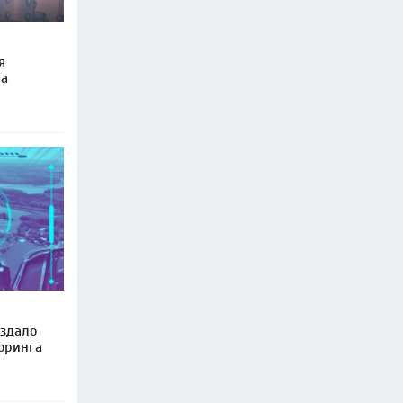
я
 а
здало
оринга