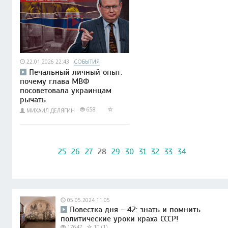
22.01.2026 22:43
СОБЫТИЯ
Печальный личный опыт:
почему глава МВФ
посоветовала украинцам
рычать
658
МИХАИЛ ДЕЛЯГИН
25
26
27
28
29
30
31
32
33
34
05.05.2024 11:05
Повестка дня – 42: знать и помнить
политические уроки краха СССР!
17647
10 (1)