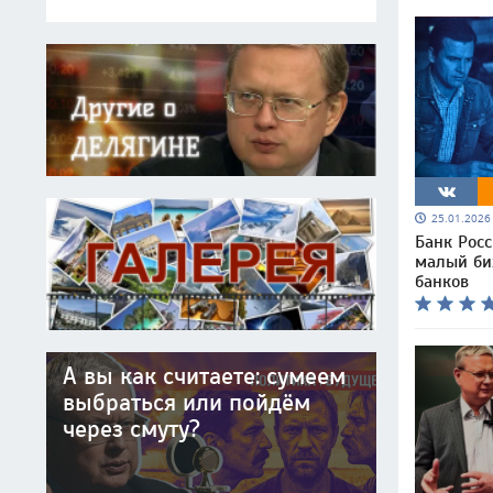
25.01.202
Банк Рос
малый би
банков
А вы как считаете: сумеем
выбраться или пойдём
через смуту?