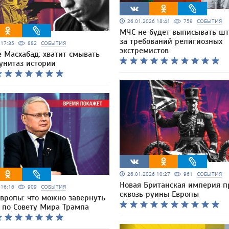
26.01.2026 18:41
759
СОБЫТИЯ
МЧС не будет выписывать ш
за требований религиозных
6 17:35
882
СОБЫТИЯ
экстремистов
 Масхабад: хватит смывать
унитаз истории
26.01.2026 10:27
961
СОБЫТИЯ
Новая Британская империя п
6 16:16
909
СОБЫТИЯ
сквозь руины Европы
Европы: что можно завернуть
р по Совету Мира Трампа