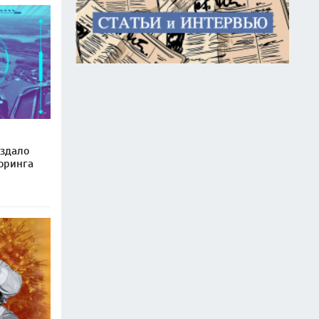
здало
оринга