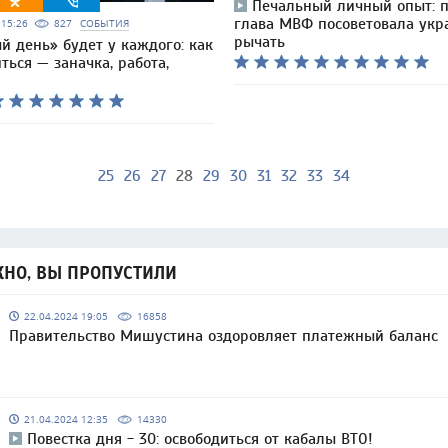
Печальный личный опыт: 
глава МВФ посоветовала ук
6 15:26
827
СОБЫТИЯ
рычать
й день» будет у каждого: как
ться — заначка, работа,
25
26
27
28
29
30
31
32
33
34
НО, ВЫ ПРОПУСТИЛИ
22.04.2024 19:05
16858
Правительство Мишустина оздоровляет платежный баланс
21.04.2024 12:35
14330
Повестка дня - 30: освободиться от кабалы ВТО!