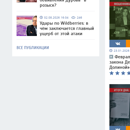
объявления Дурова* в
розыск?
02.08.2026 16:04
246
Удары по Wildberries: в
чём заключается главный
ущерб от этой атаки
ВСЕ ПУБЛИКАЦИИ
23.01.202
Феврал
закона Д
Долиной»