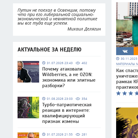
Путин не поехал в Освенцим, потому
что при его либеральной социально-
экономической и невнятной политике
мы все туда еще успеем.
Михаил Делягин
АКТУАЛЬНОЕ ЗА НЕДЕЛЮ
30.11.202
31.07.2026 23:43
402
МАТЕРИАЛЫ 
Почему атаковали
Как спаст
Wildberries, а не OZON:
уничтоже
экономика или элитные
рамках КР
разборки?
практико
01.08.2026 23:03
354
Турбо-патриотическая
реакция в интернете:
квалифицирующий
признак измены
31.07.2026 21:55
281