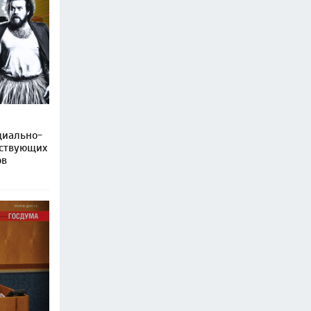
циально-
рствующих
ов