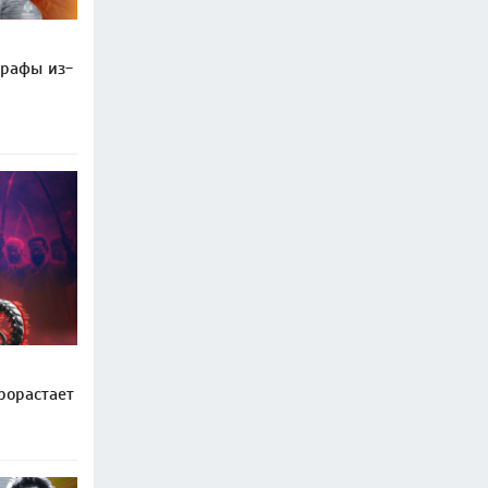
трафы из-
рорастает