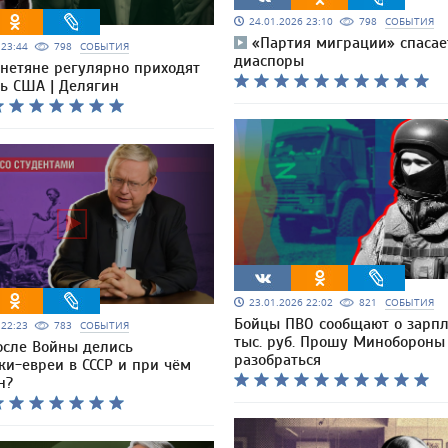
24.01.2026 23:10
798
СОБЫТИЯ
«Партия миграции» спасае
6 23:44
798
СОБЫТИЯ
диаспоры
нетяне регулярно приходят
ь США | Делягин
23.01.2026 22:02
821
СОБЫТИЯ
Бойцы ПВО сообщают о зарпл
6 22:23
783
СОБЫТИЯ
тыс. руб. Прошу Минобороны
осле Войны делись
разобраться
ки-евреи в СССР и при чём
н?