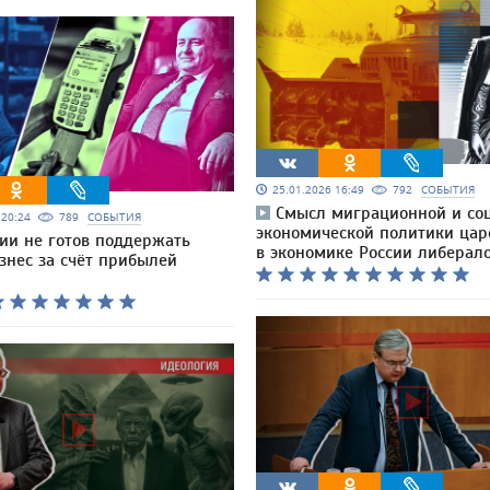
25.01.2026 16:49
792
СОБЫТИЯ
Смысл миграционной и со
6 20:24
789
СОБЫТИЯ
экономической политики ца
сии не готов поддержать
в экономике России либерал
знес за счёт прибылей