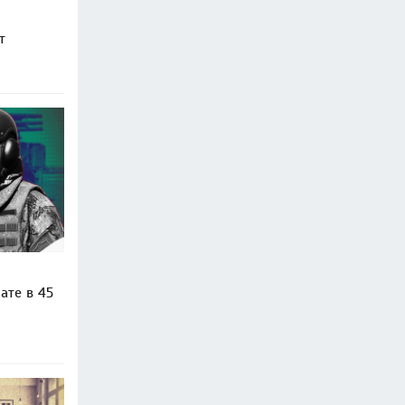
т
ате в 45