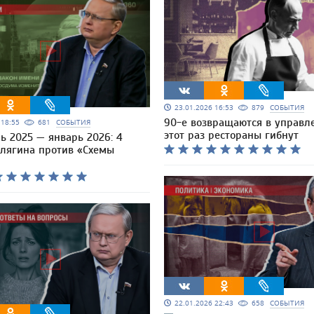
23.01.2026 16:53
879
СОБЫТИЯ
90-е возвращаются в управле
6 18:55
681
СОБЫТИЯ
этот раз рестораны гибнут
ь 2025 — январь 2026: 4
елягина против «Схемы
22.01.2026 22:43
658
СОБЫТИЯ