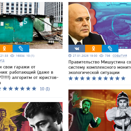
5 21:33
16834
10 (1)
27.01.2026 19:00
736
СОБЫТИЯ
МГД
Правительство Мишустина со
и свои гаражи от
систему комплексного монит
ния: работающий (даже в
экологической ситуации
Т!!!!) алгоритм от юристов-
в
10 (1)