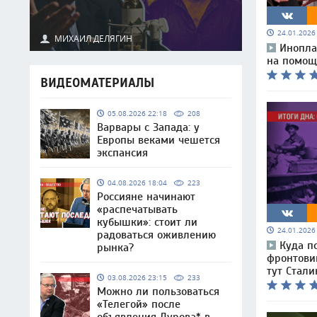
24.01.202
МИХАИЛ ДЕЛЯГИН
Инопла
на помощ
ВИДЕОМАТЕРИАЛЫ
05.08.2026 22:18
208
Варвары с Запада: у
Европы веками чешется
экспансия
04.08.2026 18:04
223
Россияне начинают
«распечатывать
кубышки»: стоит ли
24.01.202
радоваться оживлению
Куда п
рынка?
фронтови
тут Стали
03.08.2026 23:15
233
Можно ли пользоваться
«Телегой» после