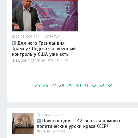
22.01.2026 22:11
СОБЫТИЯ
Для чего Гренландия
Трампу? Подсказка: военный
контроль у США уже есть
673
МИХАИЛ ДЕЛЯГИН
25
26
27
28
29
30
31
32
33
34
05.05.2024 11:05
Повестка дня – 42: знать и помнить
политические уроки краха СССР!
17639
10 (1)