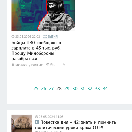
23.01.2026 22:02
СОБЫТИЯ
Бойцы ПВО сообщают о
зарплате в 45 тыс. руб.
Прошу Минобороны
разобраться
826
МИХАИЛ ДЕЛЯГИН
25
26
27
28
29
30
31
32
33
34
05.05.2024 11:05
Повестка дня – 42: знать и помнить
политические уроки краха СССР!