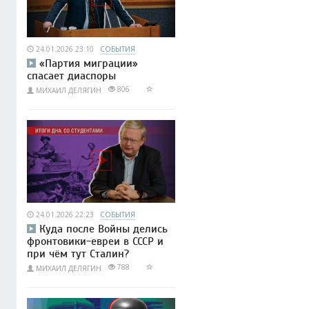
24.01.2026 23:10
СОБЫТИЯ
«Партия миграции»
спасает диаспоры
806
МИХАИЛ ДЕЛЯГИН
24.01.2026 22:23
СОБЫТИЯ
Куда после Войны делись
фронтовики-евреи в СССР и
при чём тут Сталин?
788
МИХАИЛ ДЕЛЯГИН