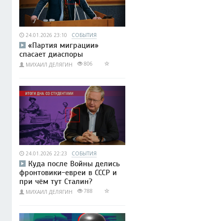
24.01.2026 23:10
СОБЫТИЯ
«Партия миграции»
спасает диаспоры
806
МИХАИЛ ДЕЛЯГИН
24.01.2026 22:23
СОБЫТИЯ
Куда после Войны делись
фронтовики-евреи в СССР и
при чём тут Сталин?
788
МИХАИЛ ДЕЛЯГИН