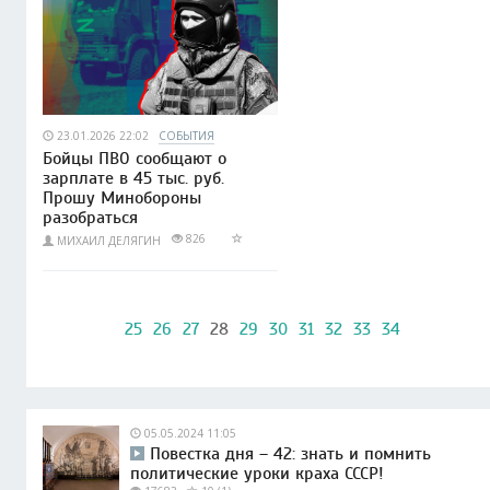
23.01.2026 22:02
СОБЫТИЯ
Бойцы ПВО сообщают о
зарплате в 45 тыс. руб.
Прошу Минобороны
разобраться
826
МИХАИЛ ДЕЛЯГИН
25
26
27
28
29
30
31
32
33
34
05.05.2024 11:05
Повестка дня – 42: знать и помнить
политические уроки краха СССР!