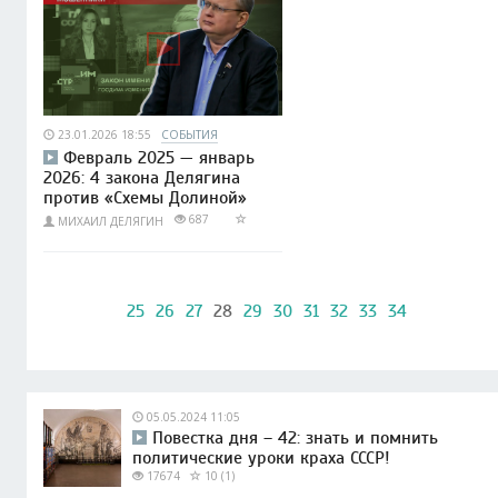
23.01.2026 18:55
СОБЫТИЯ
Февраль 2025 — январь
2026: 4 закона Делягина
против «Схемы Долиной»
687
МИХАИЛ ДЕЛЯГИН
25
26
27
28
29
30
31
32
33
34
05.05.2024 11:05
Повестка дня – 42: знать и помнить
политические уроки краха СССР!
17674
10 (1)