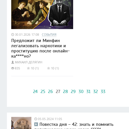
30.01.2026 17:08
СОБЫТИЯ
Предложит ли Минфин
легализовать наркотики и
проституцию после онлайн-
ка****но?
МИХАИЛ ДЕЛЯГИН
835
10 (1)
10 (1)
24
25
26
27
28
29
30
31
32
33
05.05.2024 11:05
Повестка дня – 42: знать и помнить