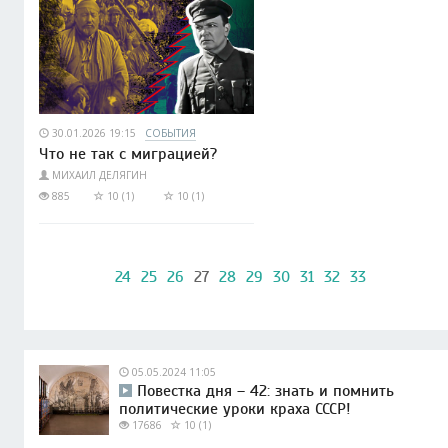
30.01.2026 19:15
СОБЫТИЯ
Что не так с миграцией?
МИХАИЛ ДЕЛЯГИН
885
10 (1)
10 (1)
24
25
26
27
28
29
30
31
32
33
05.05.2024 11:05
Повестка дня – 42: знать и помнить
политические уроки краха СССР!
17686
10 (1)