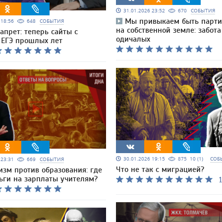
31.01.2026 23:52
670
СОБЫТИЯ
Мы привыкаем быть парт
6 18:56
648
СОБЫТИЯ
на собственной земле: забота
апрет: теперь сайты с
одичалых
 ЕГЭ прошлых лет
30.01.2026 19:15
875
10 (1)
СОБ
6 23:31
669
СОБЫТИЯ
Что не так с миграцией?
изм против образования: где
ьги на зарплаты учителям?
1