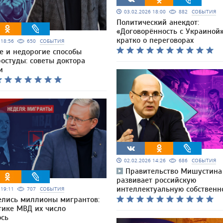
03.02.2026 18:00
882
СОБЫТИЯ
Политический анекдот:
«Договорённость с Украиной
кратко о переговорах
6 18:56
650
СОБЫТИЯ
е и недорогие способы
остуды: советы доктора
и
02.02.2026 14:26
686
СОБЫТИЯ
Правительство Мишустина
развивает российскую
интеллектуальную собственн
6 19:11
707
СОБЫТИЯ
елись миллионы мигрантов:
тике МВД их число
ось