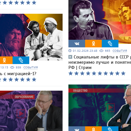
01.02.2026 23:48
665
СОБЫТИЯ
Социальные лифты в СССР 
неизмеримо лучше и понятне
РФ | Стрим
6 13:15
939
СОБЫТИЯ
ь с миграцией-1?