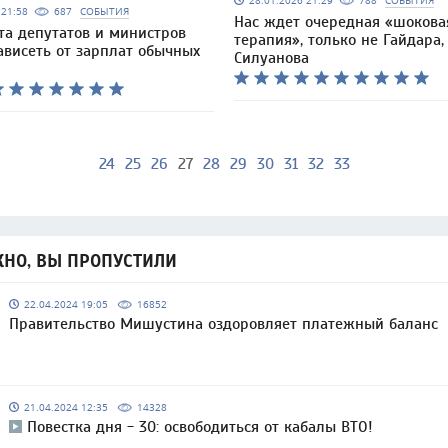
28.01.2026 21:29
788
СОБЫТИЯ
6 21:58
687
СОБЫТИЯ
Нас ждет очередная «шокова
та депутатов и министров
терапия», только не Гайдара,
ависеть от зарплат обычных
Силуанова
24
25
26
27
28
29
30
31
32
33
НО, ВЫ ПРОПУСТИЛИ
22.04.2024 19:05
16852
Правительство Мишустина оздоровляет платежный баланс
21.04.2024 12:35
14328
Повестка дня - 30: освободиться от кабалы ВТО!