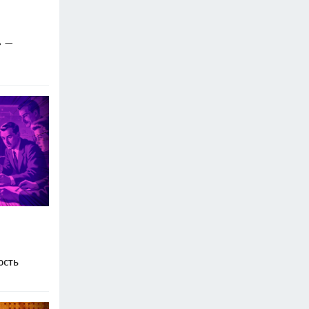
» —
ость