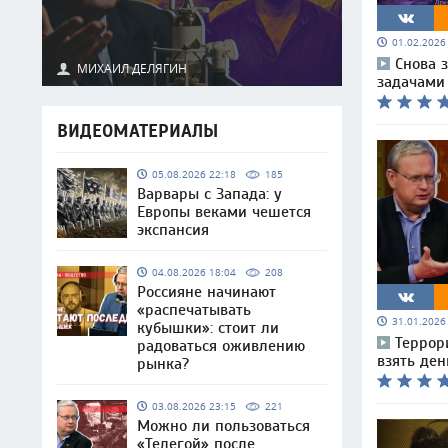
01.02.202
Снова з
МИХАИЛ ДЕЛЯГИН
задачами
ВИДЕОМАТЕРИАЛЫ
05.08.2026 22:18
185
Варвары с Запада: у
Европы веками чешется
экспансия
04.08.2026 18:04
208
Россияне начинают
«распечатывать
31.01.202
кубышки»: стоит ли
Террор
радоваться оживлению
взять ден
рынка?
03.08.2026 23:15
221
Можно ли пользоваться
«Телегой» после