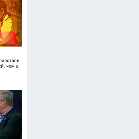
работали
й, чем в