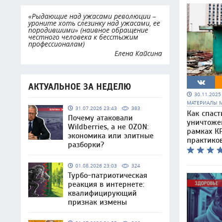
«Рыдающие над ужасами революции –
уроните хоть слезинку над ужасами, ее
породившими» (наивное обращение
честного человека к бесстыжим
профессионалам)
Елена Кайсина
АКТУАЛЬНОЕ ЗА НЕДЕЛЮ
30.11.202
МАТЕРИАЛЫ 
31.07.2026 23:43
383
Как спаст
Почему атаковали
уничтоже
Wildberries, а не OZON:
рамках КР
экономика или элитные
практико
разборки?
01.08.2026 23:03
324
Турбо-патриотическая
реакция в интернете:
квалифицирующий
признак измены