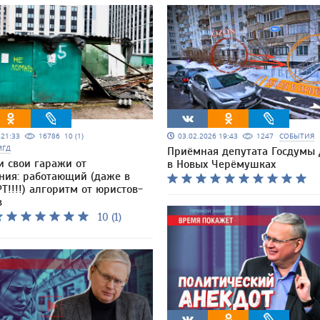
5 21:33
16786
10 (1)
03.02.2026 19:43
1247
СОБЫТИЯ
МГД
Приёмная депутата Госдумы
и свои гаражи от
в Новых Черёмушках
ния: работающий (даже в
Т!!!!) алгоритм от юристов-
в
10 (1)