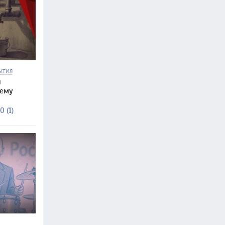
ЫТИЯ
и
чему
0 (1)