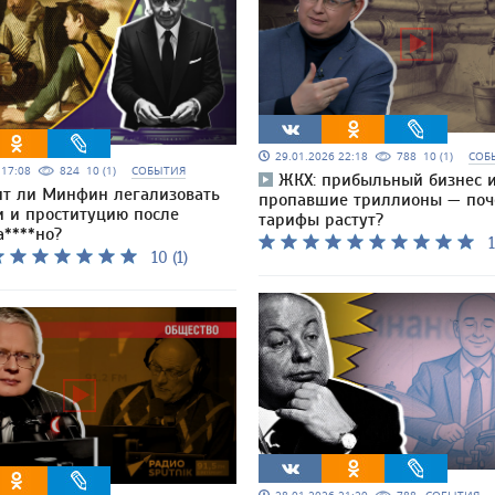
29.01.2026 22:18
788
10 (1)
СОБ
6 17:08
824
10 (1)
СОБЫТИЯ
ЖКХ: прибыльный бизнес 
т ли Минфин легализовать
пропавшие триллионы — по
и и проституцию после
тарифы растут?
а****но?
1
10 (1)