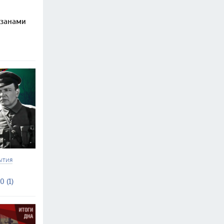
изанами
ЫТИЯ
0 (1)