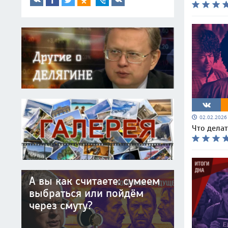
02.02.202
Что делат
А вы как считаете: сумеем
выбраться или пойдём
через смуту?