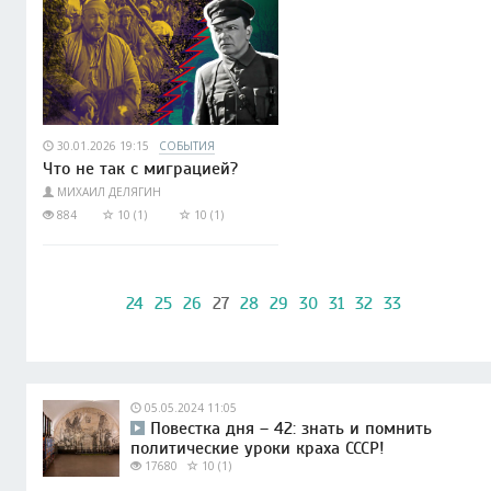
30.01.2026 19:15
СОБЫТИЯ
Что не так с миграцией?
МИХАИЛ ДЕЛЯГИН
884
10 (1)
10 (1)
24
25
26
27
28
29
30
31
32
33
05.05.2024 11:05
Повестка дня – 42: знать и помнить
политические уроки краха СССР!
17680
10 (1)