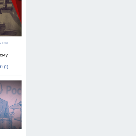
ЫТИЯ
и
чему
0 (1)