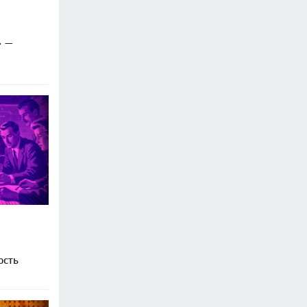
» —
ость