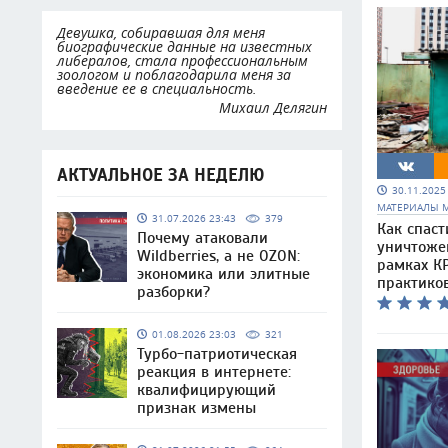
Девушка, собиравшая для меня
биографические данные на известных
либералов, стала профессиональным
зоологом и поблагодарила меня за
введение ее в специальность.
Михаил Делягин
АКТУАЛЬНОЕ ЗА НЕДЕЛЮ
30.11.202
МАТЕРИАЛЫ 
31.07.2026 23:43
379
Как спаст
Почему атаковали
уничтоже
Wildberries, а не OZON:
рамках КР
экономика или элитные
практико
разборки?
01.08.2026 23:03
321
Турбо-патриотическая
реакция в интернете:
квалифицирующий
признак измены