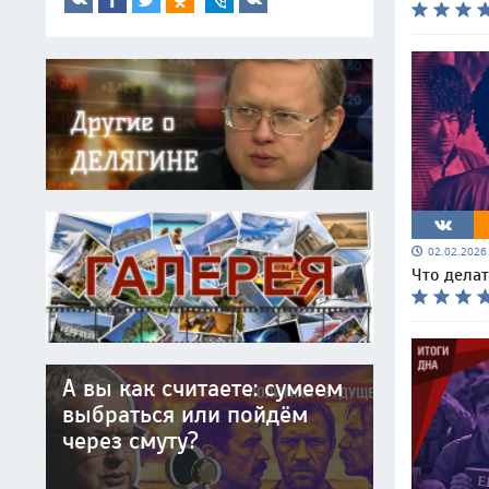
02.02.202
Что делат
А вы как считаете: сумеем
выбраться или пойдём
через смуту?