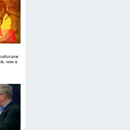
работали
й, чем в