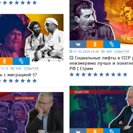
01.02.2026 23:48
665
СОБЫТИЯ
Социальные лифты в СССР 
неизмеримо лучше и понятне
РФ | Стрим
6 13:15
939
СОБЫТИЯ
ь с миграцией-1?