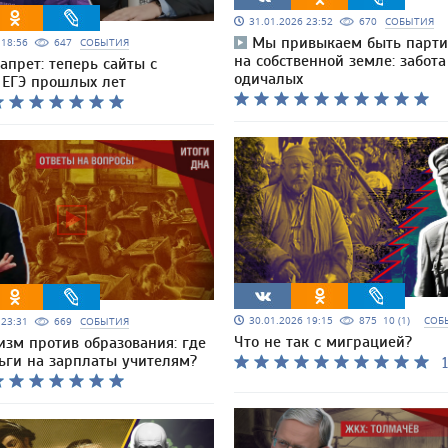
31.01.2026 23:52
670
СОБЫТИЯ
Мы привыкаем быть парт
6 18:56
647
СОБЫТИЯ
на собственной земле: забота
апрет: теперь сайты с
одичалых
 ЕГЭ прошлых лет
30.01.2026 19:15
875
10 (1)
СОБ
6 23:31
669
СОБЫТИЯ
Что не так с миграцией?
изм против образования: где
ьги на зарплаты учителям?
1