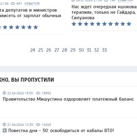
28.01.2026 21:29
788
СОБЫТИЯ
6 21:58
687
СОБЫТИЯ
Нас ждет очередная «шокова
та депутатов и министров
терапия», только не Гайдара,
ависеть от зарплат обычных
Силуанова
24
25
26
27
28
29
30
31
32
33
НО, ВЫ ПРОПУСТИЛИ
22.04.2024 19:05
16852
Правительство Мишустина оздоровляет платежный баланс
21.04.2024 12:35
14328
Повестка дня - 30: освободиться от кабалы ВТО!