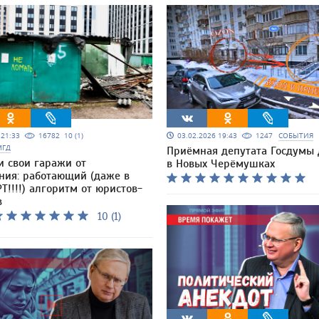
5 21:33
16782
10 (1)
03.02.2026 19:43
1247
СОБЫТИЯ
МГД
Приёмная депутата Госдумы
и свои гаражи от
в Новых Черёмушках
ния: работающий (даже в
Т!!!!) алгоритм от юристов-
в
10 (1)