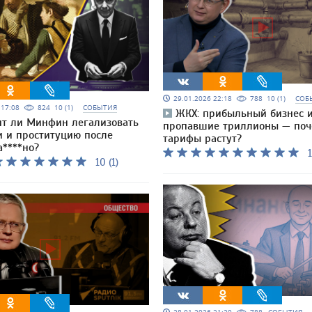
29.01.2026 22:18
788
10 (1)
СОБ
6 17:08
824
10 (1)
СОБЫТИЯ
ЖКХ: прибыльный бизнес 
т ли Минфин легализовать
пропавшие триллионы — по
и и проституцию после
тарифы растут?
а****но?
1
10 (1)