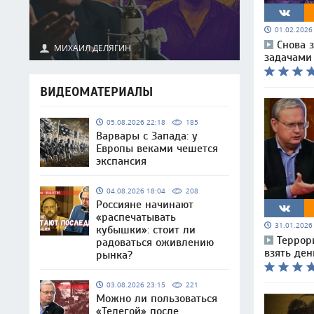
01.02.202
Снова з
МИХАИЛ ДЕЛЯГИН
задачами
ВИДЕОМАТЕРИАЛЫ
05.08.2026 22:18
185
Варвары с Запада: у
Европы веками чешется
экспансия
04.08.2026 18:04
208
Россияне начинают
«распечатывать
31.01.202
кубышки»: стоит ли
Террор
радоваться оживлению
взять ден
рынка?
03.08.2026 23:15
221
Можно ли пользоваться
«Телегой» после