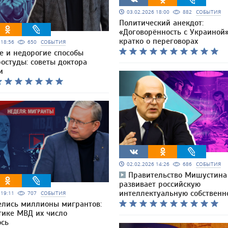
03.02.2026 18:00
882
СОБЫТИЯ
Политический анекдот:
«Договорённость с Украиной
кратко о переговорах
6 18:56
650
СОБЫТИЯ
е и недорогие способы
остуды: советы доктора
и
02.02.2026 14:26
686
СОБЫТИЯ
Правительство Мишустина
развивает российскую
интеллектуальную собственн
6 19:11
707
СОБЫТИЯ
елись миллионы мигрантов:
тике МВД их число
ось