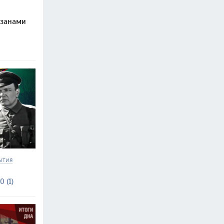
изанами
ЫТИЯ
0 (1)