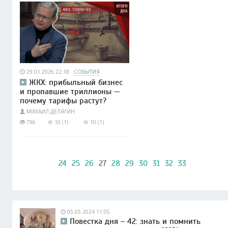
29.01.2026 22:18
СОБЫТИЯ
ЖКХ: прибыльный бизнес
и пропавшие триллионы —
почему тарифы растут?
МИХАИЛ ДЕЛЯГИН
796
10 (1)
10 (1)
24
25
26
27
28
29
30
31
32
33
05.05.2024 11:05
Повестка дня – 42: знать и помнить