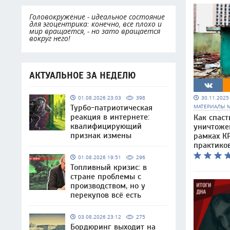
Головокружение - идеальное состояние
для эгоцентрика: конечно, все плохо и
мир вращается, - но зато вращается
вокруг него!
АКТУАЛЬНОЕ ЗА НЕДЕЛЮ
30.11.202
01.08.2026 23:03
398
МАТЕРИАЛЫ 
Турбо-патриотическая
реакция в интернете:
Как спаст
квалифицирующий
уничтоже
признак измены
рамках КР
практико
01.08.2026 19:51
296
Топливный кризис: в
стране проблемы с
производством, но у
перекупов всё есть
03.08.2026 23:12
275
Бордюринг выходит на