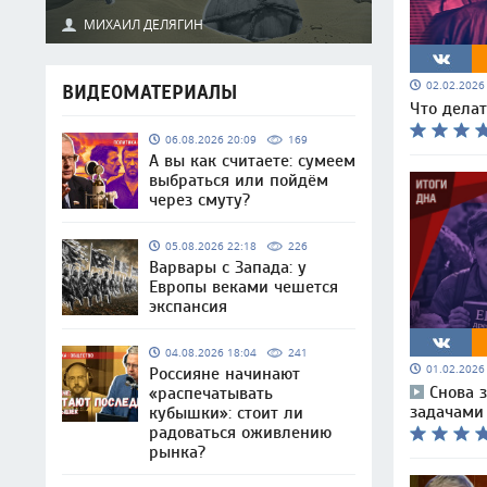
МИХАИЛ ДЕЛЯГИН
02.02.202
ВИДЕОМАТЕРИАЛЫ
Что делат
06.08.2026 20:09
169
А вы как считаете: сумеем
выбраться или пойдём
через смуту?
05.08.2026 22:18
226
Варвары с Запада: у
Европы веками чешется
экспансия
04.08.2026 18:04
241
01.02.202
Россияне начинают
Снова з
«распечатывать
задачами
кубышки»: стоит ли
радоваться оживлению
рынка?