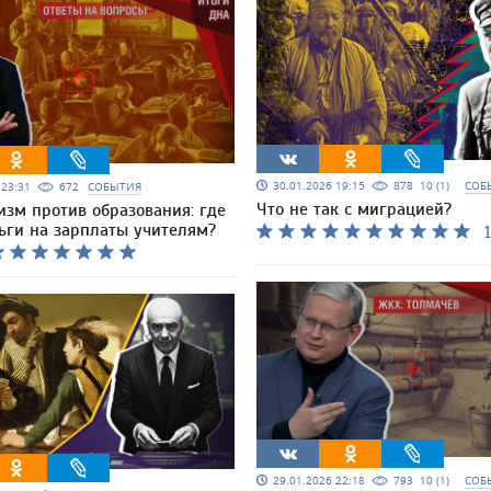
30.01.2026 19:15
878
10 (1)
СОБ
6 23:31
672
СОБЫТИЯ
Что не так с миграцией?
изм против образования: где
ьги на зарплаты учителям?
1
29.01.2026 22:18
793
10 (1)
СОБ