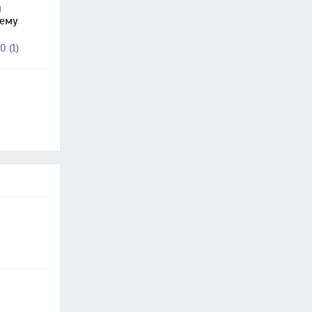
и
чему
0 (1)