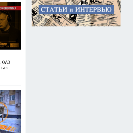
в ОАЭ
 так