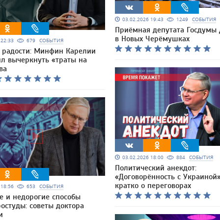
03.02.2026 19:43
1249
СОБЫТИЯ
Приёмная депутата Госдумы
в Новых Черёмушках
6 22:33
679
СОБЫТИЯ
 радости: Минфин Карелии
л вычеркнуть «траты на
ва
03.02.2026 18:00
884
СОБЫТИЯ
Политический анекдот:
«Договорённость с Украиной
кратко о переговорах
6 18:56
653
СОБЫТИЯ
е и недорогие способы
остуды: советы доктора
и