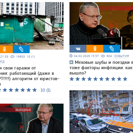
04.02.2026 15:57
604
СОБЫТИЯ
5 21:33
16903
10 (1)
МГД
Меховые шубы и поездки 
тоже факторы инфляции: как
и свои гаражи от
вышло?
ния: работающий (даже в
Т!!!!) алгоритм от юристов-
в
10 (1)