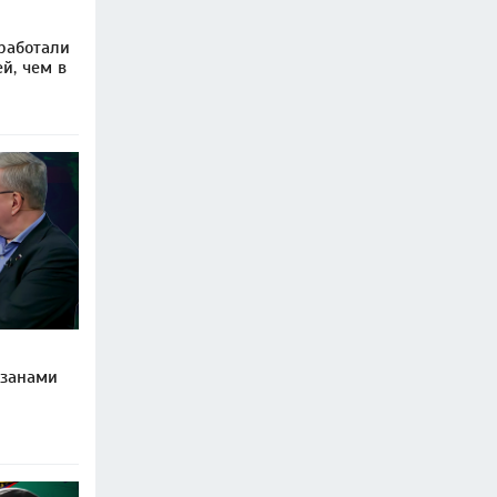
работали
й, чем в
изанами