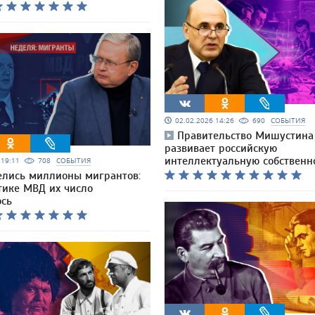
02.02.2026 14:26
690
СОБЫТИЯ
Правительство Мишустина
развивает российскую
интеллектуальную собственн
6 19:11
708
СОБЫТИЯ
елись миллионы мигрантов:
тике МВД их число
ось