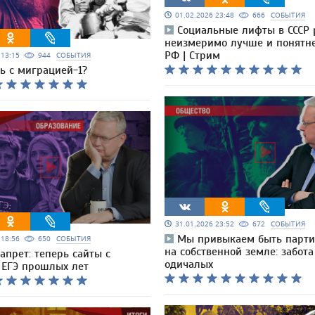
01.02.2026 23:48
666
СОБЫТИЯ
Социальные лифты в СССР 
неизмеримо лучше и понятне
РФ | Стрим
6 13:15
944
СОБЫТИЯ
ь с миграцией-1?
31.01.2026 23:52
672
СОБЫТИЯ
Мы привыкаем быть парт
6 18:56
650
СОБЫТИЯ
на собственной земле: забота
апрет: теперь сайты с
одичалых
 ЕГЭ прошлых лет