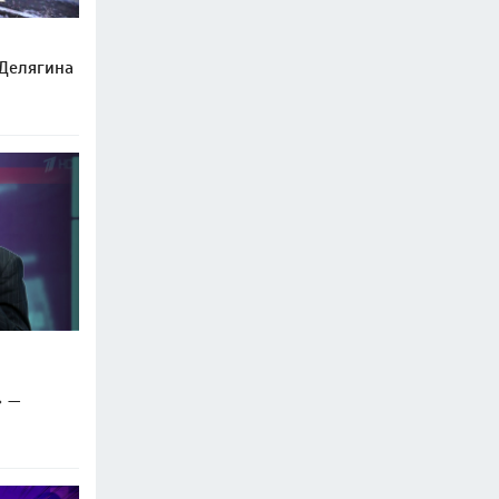
 Делягина
» —