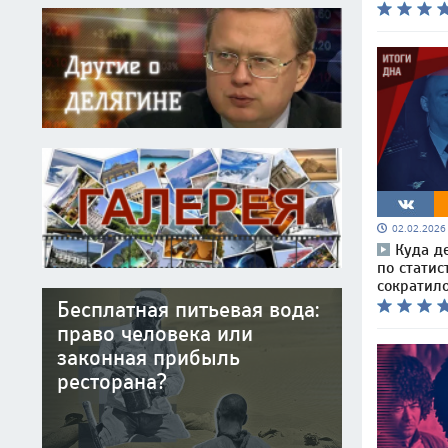
02.02.202
Куда д
по статис
сократил
Бесплатная питьевая вода:
право человека или
законная прибыль
ресторана?