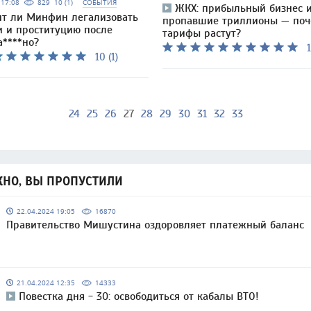
6 17:08
829
10 (1)
СОБЫТИЯ
ЖКХ: прибыльный бизнес 
т ли Минфин легализовать
пропавшие триллионы — по
и и проституцию после
тарифы растут?
а****но?
1
10 (1)
24
25
26
27
28
29
30
31
32
33
НО, ВЫ ПРОПУСТИЛИ
22.04.2024 19:05
16870
Правительство Мишустина оздоровляет платежный баланс
21.04.2024 12:35
14333
Повестка дня - 30: освободиться от кабалы ВТО!