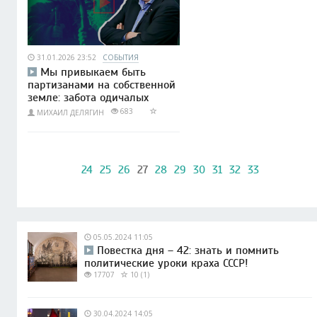
31.01.2026 23:52
СОБЫТИЯ
Мы привыкаем быть
партизанами на собственной
земле: забота одичалых
683
МИХАИЛ ДЕЛЯГИН
24
25
26
27
28
29
30
31
32
33
05.05.2024 11:05
Повестка дня – 42: знать и помнить
политические уроки краха СССР!
17707
10 (1)
30.04.2024 14:05