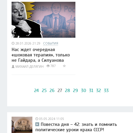
28.01.2026 21:29
СОБЫТИЯ
Нас ждет очередная
«шоковая терапия», только
не Гайдара, а Силуанова
787
МИХАИЛ ДЕЛЯГИН
24
25
26
27
28
29
30
31
32
33
05.05.2024 11:05
Повестка дня – 42: знать и помнить
политические уроки краха СССР!