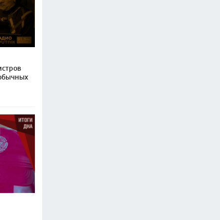
истров
 обычных