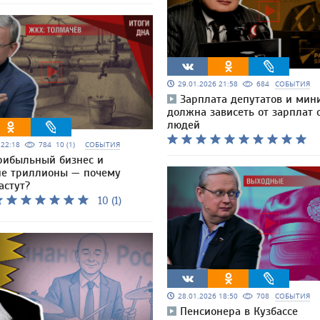
29.01.2026 21:58
684
СОБЫТИЯ
Зарплата депутатов и мин
должна зависеть от зарплат
людей
6 22:18
784
10 (1)
СОБЫТИЯ
рибыльный бизнес и
е триллионы — почему
астут?
10 (1)
28.01.2026 18:50
708
СОБЫТИЯ
Пенсионера в Кузбассе