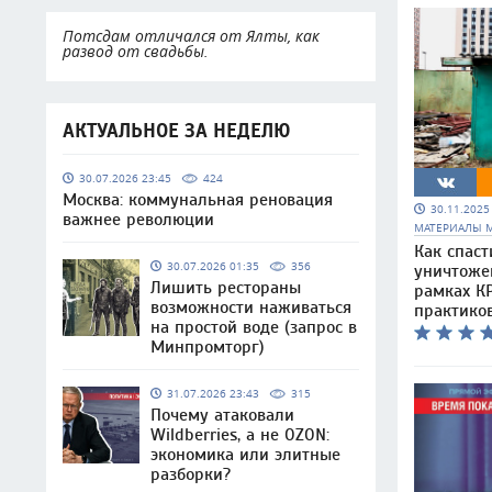
Потсдам отличался от Ялты, как
развод от свадьбы.
АКТУАЛЬНОЕ ЗА НЕДЕЛЮ
30.07.2026 23:45
424
Москва: коммунальная реновация
30.11.202
важнее революции
МАТЕРИАЛЫ 
Как спаст
30.07.2026 01:35
356
уничтоже
Лишить рестораны
рамках КР
возможности наживаться
практико
на простой воде (запрос в
Минпромторг)
31.07.2026 23:43
315
Почему атаковали
Wildberries, а не OZON:
экономика или элитные
разборки?