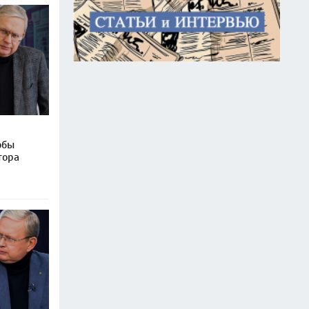
обы
тора