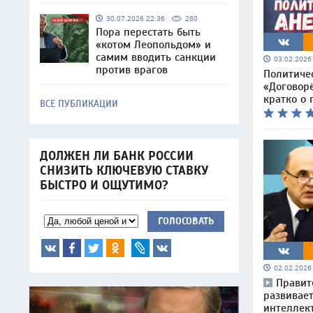
30.07.2026 22:36
280
Пора перестать быть
«котом Леопольдом» и
самим вводить санкции
03.02.202
против врагов
Политиче
«Договор
кратко о 
ВСЕ ПУБЛИКАЦИИ
ДОЛЖЕН ЛИ БАНК РОССИИ
СНИЗИТЬ КЛЮЧЕВУЮ СТАВКУ
БЫСТРО И ОЩУТИМО?
ГОЛОСОВАТЬ
02.02.202
Правит
развивае
интеллек