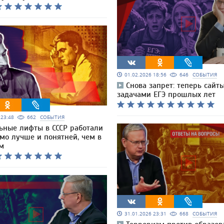
01.02.2026 18:56
646
СОБЫТИЯ
Снова запрет: теперь сайты
задачами ЕГЭ прошлых лет
6 23:48
662
СОБЫТИЯ
ьные лифты в СССР работали
мо лучше и понятней, чем в
им
31.01.2026 23:31
668
СОБЫТИЯ