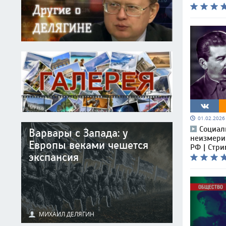
01.02.202
Социал
Варвары с Запада: у
неизмери
Европы веками чешется
РФ | Стр
экспансия
МИХАИЛ ДЕЛЯГИН