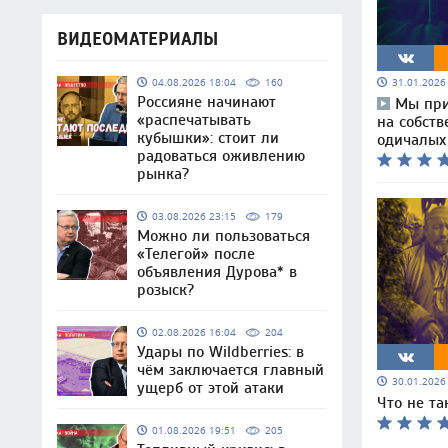
ВИДЕОМАТЕРИАЛЫ
04.08.2026 18:04
160
31.01.202
Россияне начинают
Мы при
«распечатывать
на собств
кубышки»: стоит ли
одичалых
радоваться оживлению
рынка?
03.08.2026 23:15
179
Можно ли пользоваться
«Телегой» после
объявления Дурова* в
розыск?
02.08.2026 16:04
204
Удары по Wildberries: в
чём заключается главный
30.01.202
ущерб от этой атаки
Что не та
01.08.2026 19:51
205