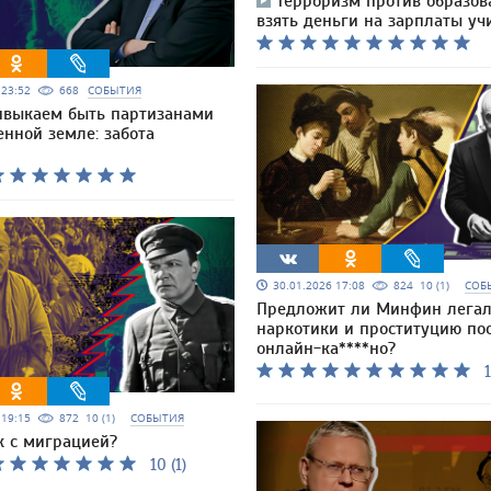
Терроризм против образов
взять деньги на зарплаты уч
6 23:52
668
СОБЫТИЯ
выкаем быть партизанами
енной земле: забота
30.01.2026 17:08
824
10 (1)
СОБ
Предложит ли Минфин легал
наркотики и проституцию по
онлайн-ка****но?
1
6 19:15
872
10 (1)
СОБЫТИЯ
к с миграцией?
10 (1)