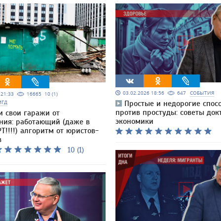
03.02.2026 18:56
647
СОБЫТИЯ
5 21:33
16665
10 (1)
МГД
Простые и недорогие спос
против простуды: советы док
и свои гаражи от
экономики
ния: работающий (даже в
Т!!!!) алгоритм от юристов-
в
10 (1)