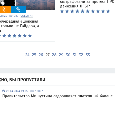
оштрафовали за протест ПР
движения ЛГБТ*
6 21:29
787
СОБЫТИЯ
 очередная «шоковая
 только не Гайдара, а
а
24
25
26
27
28
29
30
31
32
33
НО, ВЫ ПРОПУСТИЛИ
22.04.2024 19:05
16827
Правительство Мишустина оздоровляет платежный баланс