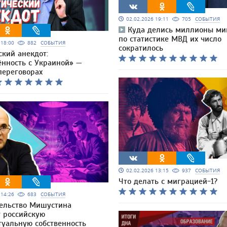
02.02.2026 19:11
705
СОБЫТИЯ
Куда делись миллионы миг
по статистике МВД их число
6 18:00
882
СОБЫТИЯ
сократилось
ский анекдот:
ённость с Украиной» —
переговорах
02.02.2026 13:15
937
СОБЫТИЯ
Что делать с миграцией-1?
6 14:26
683
СОБЫТИЯ
ельство Мишустина
т российскую
туальную собственность