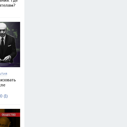
ания: где
ителям?
ЫТИЯ
изовать
сле
0 (1)