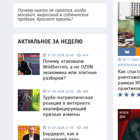
Почему никто не смеется, когда
москвич, выросший в собянинских
пробках, бросает курить?
АКТУАЛЬНОЕ ЗА НЕДЕЛЮ
31.07.2026 23:43
414
30.11.202
Почему атаковали
МАТЕРИАЛЫ 
Wildberries, а не OZON:
Как спаст
экономика или элитные
уничтоже
разборки?
рамках КР
практико
01.08.2026 23:03
368
Турбо-патриотическая
реакция в интернете:
квалифицирующий
признак измены
31.07.2026 21:55
295
Бордюрят, как в
последний день: