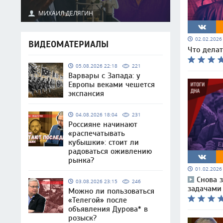
МИХАИЛ ДЕЛЯГИН
02.02.202
ВИДЕОМАТЕРИАЛЫ
Что делат
05.08.2026 22:18
221
Варвары с Запада: у
Европы веками чешется
экспансия
04.08.2026 18:04
231
Россияне начинают
«распечатывать
кубышки»: стоит ли
радоваться оживлению
рынка?
01.02.202
Снова з
03.08.2026 23:15
246
задачами
Можно ли пользоваться
«Телегой» после
объявления Дурова* в
розыск?