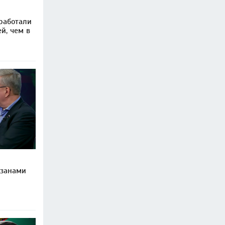
работали
й, чем в
изанами