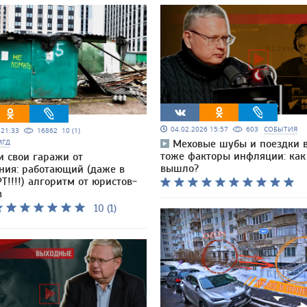
04.02.2026 15:57
603
СОБЫТИЯ
5 21:33
16862
10 (1)
МГД
Меховые шубы и поездки 
тоже факторы инфляции: как
и свои гаражи от
вышло?
ния: работающий (даже в
Т!!!!) алгоритм от юристов-
в
10 (1)