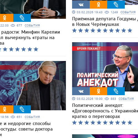
03.02.2026 19:43
1249
СОБЫТИЯ
Приёмная депутата Госдумы
в Новых Черёмушках
6 22:33
677
СОБЫТИЯ
 радости: Минфин Карелии
л вычеркнуть «траты на
ва
03.02.2026 18:00
883
СОБЫТИЯ
Политический анекдот:
«Договорённость с Украиной
кратко о переговорах
6 18:56
651
СОБЫТИЯ
е и недорогие способы
остуды: советы доктора
и