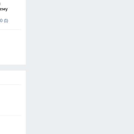
и
чему
0 (1)