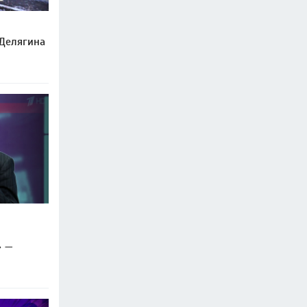
 Делягина
» —