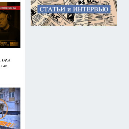
в ОАЭ
 так