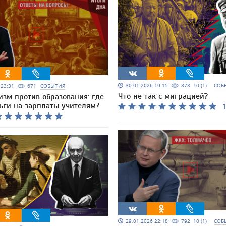
30.01.2026 19:15
878
10 (1)
СОБ
6 23:31
671
СОБЫТИЯ
Что не так с миграцией?
изм против образования: где
ьги на зарплаты учителям?
1
29.01.2026 22:18
792
10 (1)
СОБ