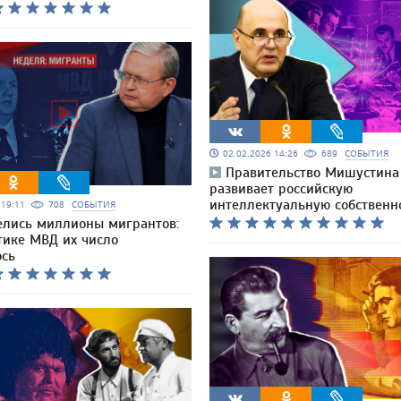
02.02.2026 14:26
689
СОБЫТИЯ
Правительство Мишустина
развивает российскую
интеллектуальную собственн
6 19:11
708
СОБЫТИЯ
елись миллионы мигрантов:
тике МВД их число
ось