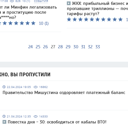
6 17:08
826
10 (1)
СОБЫТИЯ
ЖКХ: прибыльный бизнес 
т ли Минфин легализовать
пропавшие триллионы — по
и и проституцию после
тарифы растут?
а****но?
1
10 (1)
24
25
26
27
28
29
30
31
32
33
НО, ВЫ ПРОПУСТИЛИ
22.04.2024 19:05
16862
Правительство Мишустина оздоровляет платежный баланс
21.04.2024 12:35
14333
Повестка дня - 30: освободиться от кабалы ВТО!