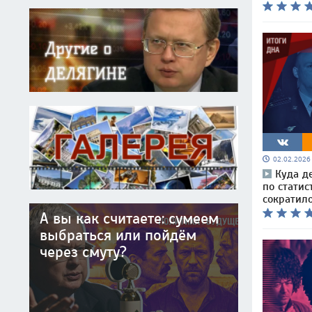
02.02.202
Куда д
по статис
сократил
А вы как считаете: сумеем
выбраться или пойдём
через смуту?