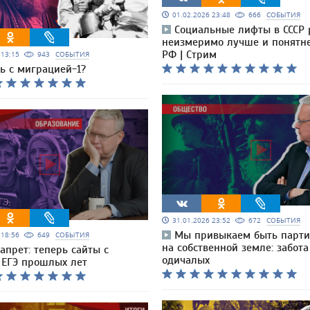
01.02.2026 23:48
666
СОБЫТИЯ
Социальные лифты в СССР 
неизмеримо лучше и понятне
РФ | Стрим
6 13:15
943
СОБЫТИЯ
ь с миграцией-1?
31.01.2026 23:52
672
СОБЫТИЯ
Мы привыкаем быть парт
6 18:56
649
СОБЫТИЯ
на собственной земле: забота
апрет: теперь сайты с
одичалых
 ЕГЭ прошлых лет