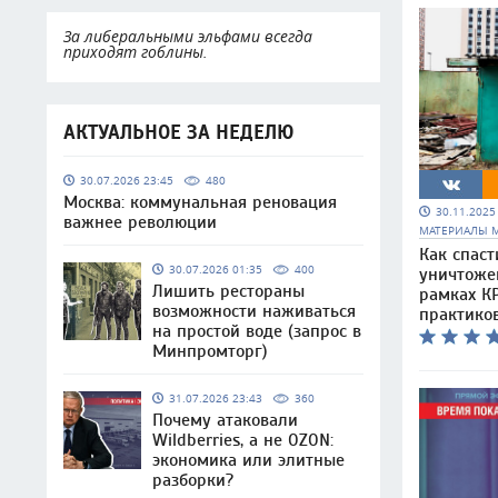
За либеральными эльфами всегда
приходят гоблины.
АКТУАЛЬНОЕ ЗА НЕДЕЛЮ
30.07.2026 23:45
480
Москва: коммунальная реновация
30.11.202
важнее революции
МАТЕРИАЛЫ 
Как спаст
30.07.2026 01:35
400
уничтоже
Лишить рестораны
рамках КР
возможности наживаться
практико
на простой воде (запрос в
Минпромторг)
31.07.2026 23:43
360
Почему атаковали
Wildberries, а не OZON:
экономика или элитные
разборки?