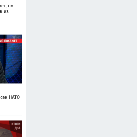
ет, но
в из
нсек НАТО