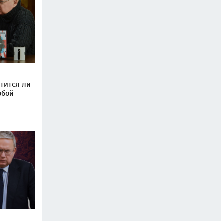
тится ли
обой