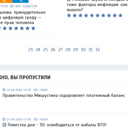
тоже факторы инфляции: как
6 19:33
640
СОБЫТИЯ
вышло?
ькова: принудительно
 в цифровую среду —
е прав человека
23
24
25
26
27
28
29
30
31
32
НО, ВЫ ПРОПУСТИЛИ
22.04.2024 19:05
16848
Правительство Мишустина оздоровляет платежный баланс
21.04.2024 12:35
14326
Повестка дня - 30: освободиться от кабалы ВТО!