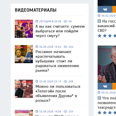
ВИДЕОМАТЕРИАЛЫ
06.02.202
На гос
СЕГОДНЯ В 20:09
60
вакансий.
А вы как считаете: сумеем
СВО?
выбраться или пойдём
через смуту?
04.08.2026 18:04
204
Россияне начинают
«распечатывать
кубышки»: стоит ли
радоваться оживлению
рынка?
03.08.2026 23:15
209
Можно ли пользоваться
«Телегой» после
05.02.202
объявления Дурова* в
Что по
розыск?
позволен
техсредст
02.08.2026 16:04
233