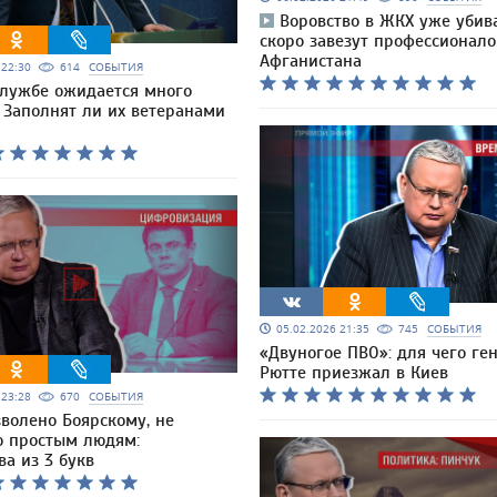
Воровство в ЖКХ уже убива
скоро завезут профессионало
Афганистана
6 22:30
614
СОБЫТИЯ
службе ожидается много
 Заполнят ли их ветеранами
05.02.2026 21:35
745
СОБЫТИЯ
«Двуногое ПВО»: для чего ге
Рютте приезжал в Киев
6 23:28
670
СОБЫТИЯ
зволено Боярскому, не
о простым людям:
ва из 3 букв