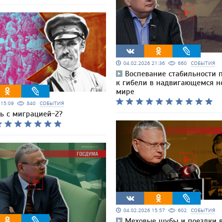
04.02.2026 21:36
660
СОБЫТИЯ
Воспевание стабильности 
к гибели в надвигающемся н
мире
6 15:09
840
СОБЫТИЯ
ь с миграцией-2?
04.02.2026 15:57
602
СОБЫТИЯ
Меховые шубы и поездки 