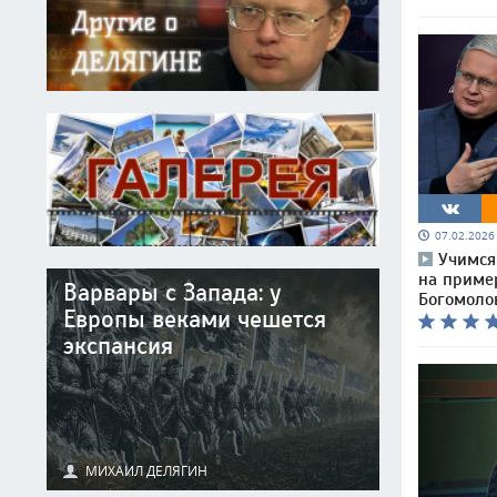
07.02.202
Учимся 
на приме
Варвары с Запада: у
Богомоло
Европы веками чешется
экспансия
МИХАИЛ ДЕЛЯГИН