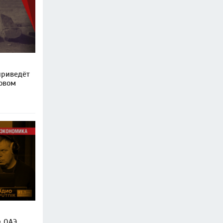
приведёт
овом
в ОАЭ