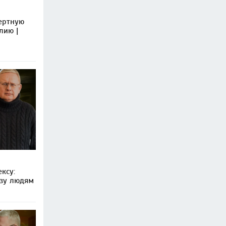
ертную
лию |
ксу:
ьзу людям