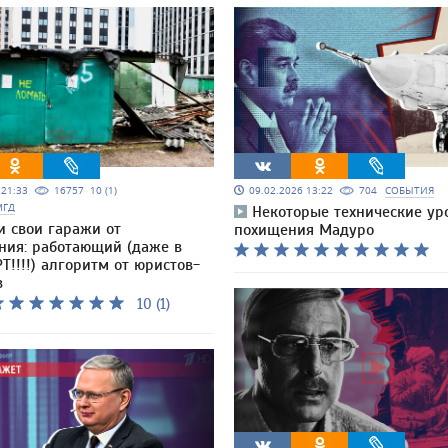
5 21:33
16757
10 (1)
09.02.2026 13:22
704
СОБЫТИЯ
МГД
Некоторые технические ур
и свои гаражи от
похищения Мадуро
ния: работающий (даже в
Т!!!!) алгоритм от юристов-
в
10 (1)