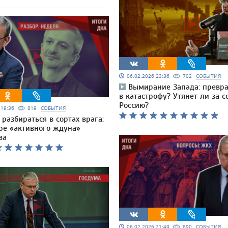
06.02.2026 23:36
702
СОБЫТИЯ
Вымирание Запада: превра
в катастрофу? Утянет ли за с
Россию?
6 19:36
819
СОБЫТИЯ
разбираться в сортах врага:
ре «активного ждуна»
ва
06.02.2026 21:49
890
СОБЫТИЯ