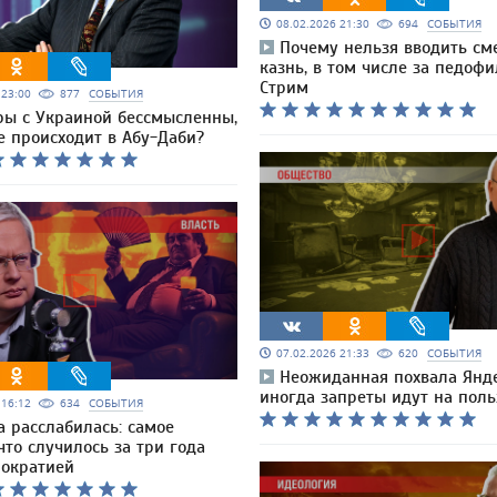
08.02.2026 21:30
694
СОБЫТИЯ
Почему нельзя вводить см
казнь, в том числе за педофи
Стрим
6 23:00
877
СОБЫТИЯ
ры с Украиной бессмысленны,
е происходит в Абу-Даби?
07.02.2026 21:33
620
СОБЫТИЯ
Неожиданная похвала Янде
иногда запреты идут на пол
6 16:12
634
СОБЫТИЯ
а расслабилась: самое
что случилось за три года
рократией