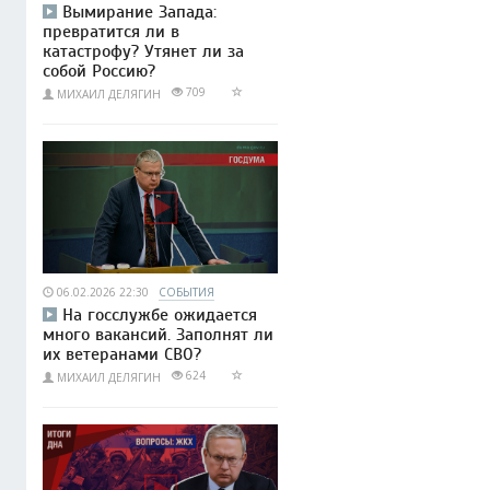
Вымирание Запада:
превратится ли в
катастрофу? Утянет ли за
собой Россию?
709
МИХАИЛ ДЕЛЯГИН
06.02.2026 22:30
СОБЫТИЯ
На госслужбе ожидается
много вакансий. Заполнят ли
их ветеранами СВО?
624
МИХАИЛ ДЕЛЯГИН