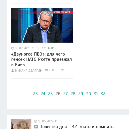
05.02.2026 21:35
СОБЫТИЯ
«Двуногое ПВО»: для чего
генсек НАТО Рютте приезжал
в Киев
750
МИХАИЛ ДЕЛЯГИН
23
24
25
26
27
28
29
30
31
32
05.05.2024 11:05
Повестка дня – 42: знать и помнить