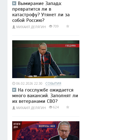
Вымирание Запада:
превратится ли в
катастрофу? Утянет ли за
собой Россию?
709
МИХАИЛ ДЕЛЯГИН
06.02.2026 22:30
СОБЫТИЯ
На госслужбе ожидается
много вакансий. Заполнят ли
их ветеранами СВО?
624
МИХАИЛ ДЕЛЯГИН