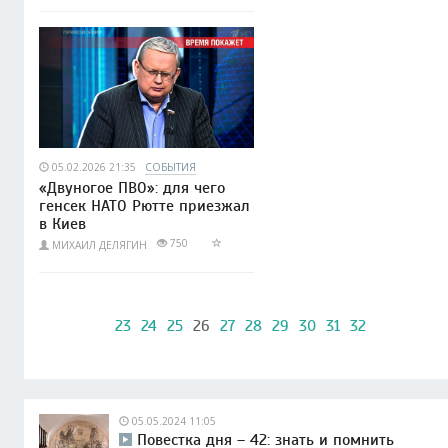
05.02.2026 21:35
СОБЫТИЯ
«Двуногое ПВО»: для чего
генсек НАТО Рютте приезжал
в Киев
750
МИХАИЛ ДЕЛЯГИН
23
24
25
26
27
28
29
30
31
32
05.05.2024 11:05
Повестка дня – 42: знать и помнить