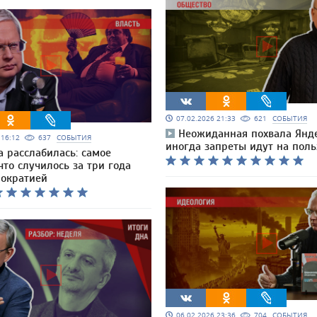
07.02.2026 21:33
621
СОБЫТИЯ
Неожиданная похвала Янде
6 16:12
637
СОБЫТИЯ
иногда запреты идут на пол
а расслабилась: самое
что случилось за три года
рократией
06.02.2026 23:36
704
СОБЫТИЯ