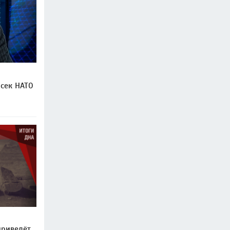
нсек НАТО
приведёт