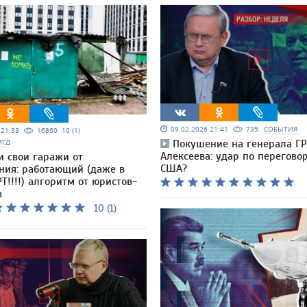
09.02.2026 21:41
735
СОБЫТИЯ
5 21:33
16860
10 (1)
МГД
Покушение на генерала Г
Алексеева: удар по перегово
и свои гаражи от
США?
ния: работающий (даже в
Т!!!!) алгоритм от юристов-
в
10 (1)