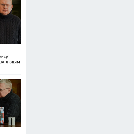
ксу:
ьзу людям