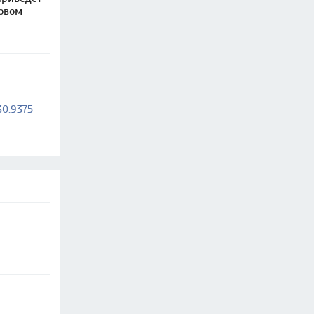
овом
30.9375