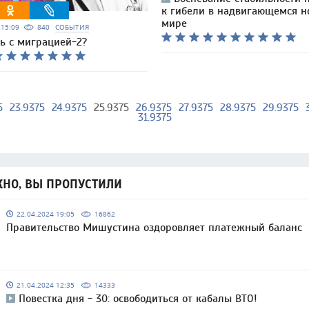
к гибели в надвигающемся н
мире
6 15:09
840
СОБЫТИЯ
ь с миграцией-2?
5
23.9375
24.9375
25.9375
26.9375
27.9375
28.9375
29.9375
31.9375
НО, ВЫ ПРОПУСТИЛИ
22.04.2024 19:05
16862
Правительство Мишустина оздоровляет платежный баланс
21.04.2024 12:35
14333
Повестка дня - 30: освободиться от кабалы ВТО!