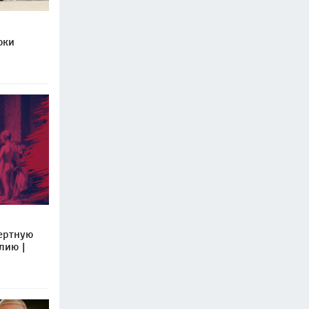
оки
ертную
лию |