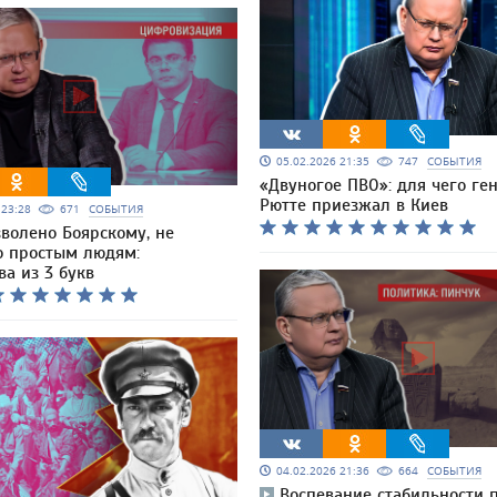
05.02.2026 21:35
747
СОБЫТИЯ
«Двуногое ПВО»: для чего ге
Рютте приезжал в Киев
6 23:28
671
СОБЫТИЯ
зволено Боярскому, не
о простым людям:
ва из 3 букв
04.02.2026 21:36
664
СОБЫТИЯ
Воспевание стабильности 