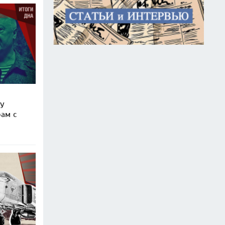
РУ
рам с