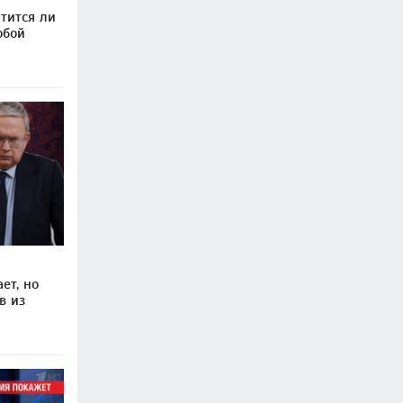
тится ли
обой
ет, но
в из