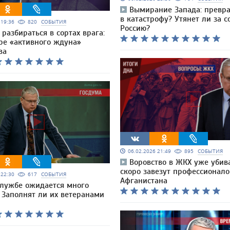
Вымирание Запада: превра
в катастрофу? Утянет ли за с
6 19:36
820
СОБЫТИЯ
Россию?
разбираться в сортах врага:
ре «активного ждуна»
ва
06.02.2026 21:49
895
СОБЫТИЯ
Воровство в ЖКХ уже убива
скоро завезут профессионало
6 22:30
617
СОБЫТИЯ
Афганистана
службе ожидается много
 Заполнят ли их ветеранами