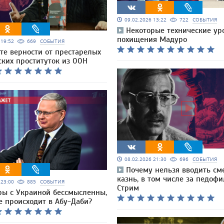
09.02.2026 13:22
722
СОБЫТИЯ
Некоторые технические ур
похищения Мадуро
6 19:52
669
СОБЫТИЯ
те верности от престарелых
ских проституток из ООН
08.02.2026 21:30
696
СОБЫТИЯ
Почему нельзя вводить см
казнь, в том числе за педофи
6 23:00
885
СОБЫТИЯ
Стрим
ры с Украиной бессмысленны,
е происходит в Абу-Даби?