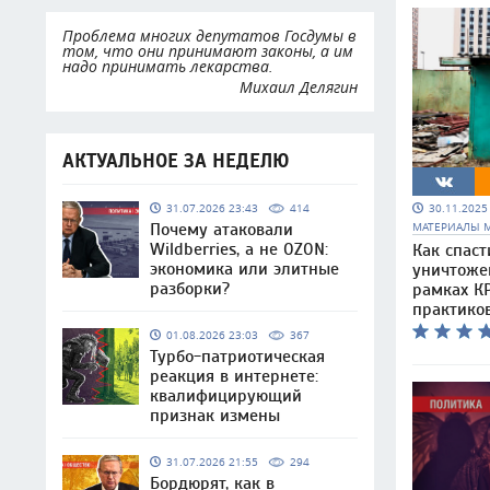
Проблема многих депутатов Госдумы в
том, что они принимают законы, а им
надо принимать лекарства.
Михаил Делягин
АКТУАЛЬНОЕ ЗА НЕДЕЛЮ
30.11.202
31.07.2026 23:43
414
МАТЕРИАЛЫ 
Почему атаковали
Wildberries, а не OZON:
Как спаст
экономика или элитные
уничтоже
разборки?
рамках КР
практико
01.08.2026 23:03
367
Турбо-патриотическая
реакция в интернете:
квалифицирующий
признак измены
31.07.2026 21:55
294
Бордюрят, как в