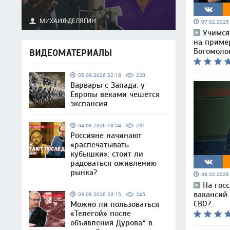
МИХАИЛ ДЕЛЯГИН
07.02.202
Учимся 
на приме
Богомоло
ВИДЕОМАТЕРИАЛЫ
05.08.2026 22:18
220
Варвары с Запада: у
Европы веками чешется
экспансия
04.08.2026 18:04
231
Россияне начинают
«распечатывать
кубышки»: стоит ли
радоваться оживлению
рынка?
06.02.202
На гос
вакансий.
03.08.2026 23:15
245
СВО?
Можно ли пользоваться
«Телегой» после
объявления Дурова* в