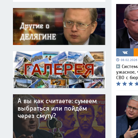
08.02.202
Систем
ужасное, 
СВО с бю
А вы как считаете: сумеем
выбраться или пойдём
через смуту?