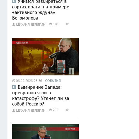
Учимся разбираться в
сортах врага: на примере
«активного ждуна»
Богомолова
818
МИХАИЛ ДЕЛЯГИН
06.02.2026 23:36
СОБЫТИЯ
Вымирание Запада:
превратится ли в
катастрофу? Утянет ли за
собой Россию?
702
МИХАИЛ ДЕЛЯГИН