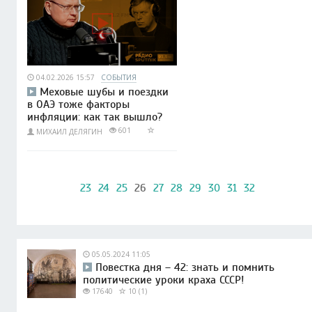
04.02.2026 15:57
СОБЫТИЯ
Меховые шубы и поездки
в ОАЭ тоже факторы
инфляции: как так вышло?
601
МИХАИЛ ДЕЛЯГИН
23
24
25
26
27
28
29
30
31
32
05.05.2024 11:05
Повестка дня – 42: знать и помнить
политические уроки краха СССР!
17640
10 (1)