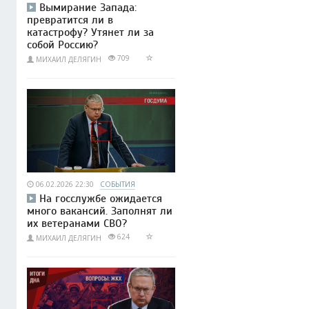
Вымирание Запада:
превратится ли в
катастрофу? Утянет ли за
собой Россию?
709
МИХАИЛ ДЕЛЯГИН
06.02.2026 22:30
СОБЫТИЯ
На госслужбе ожидается
много вакансий. Заполнят ли
их ветеранами СВО?
624
МИХАИЛ ДЕЛЯГИН