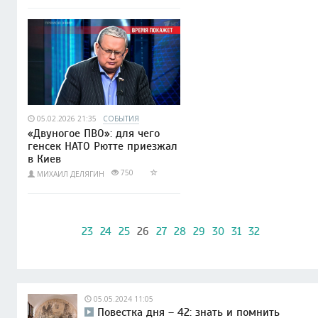
05.02.2026 21:35
СОБЫТИЯ
«Двуногое ПВО»: для чего
генсек НАТО Рютте приезжал
в Киев
750
МИХАИЛ ДЕЛЯГИН
23
24
25
26
27
28
29
30
31
32
05.05.2024 11:05
Повестка дня – 42: знать и помнить