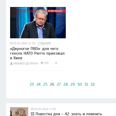
05.02.2026 21:35
СОБЫТИЯ
«Двуногое ПВО»: для чего
генсек НАТО Рютте приезжал
в Киев
750
МИХАИЛ ДЕЛЯГИН
23
24
25
26
27
28
29
30
31
32
05.05.2024 11:05
Повестка дня – 42: знать и помнить