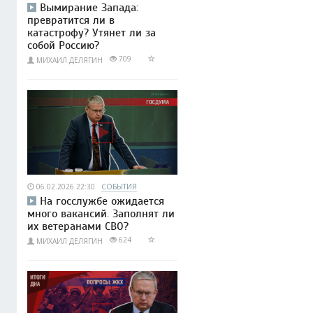
Вымирание Запада:
превратится ли в
катастрофу? Утянет ли за
собой Россию?
709
МИХАИЛ ДЕЛЯГИН
06.02.2026 22:30
СОБЫТИЯ
На госслужбе ожидается
много вакансий. Заполнят ли
их ветеранами СВО?
624
МИХАИЛ ДЕЛЯГИН