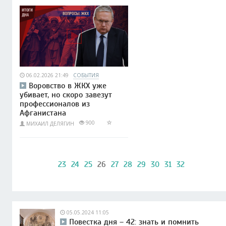
06.02.2026 21:49
СОБЫТИЯ
Воровство в ЖКХ уже
убивает, но скоро завезут
профессионалов из
Афганистана
900
МИХАИЛ ДЕЛЯГИН
23
24
25
26
27
28
29
30
31
32
05.05.2024 11:05
Повестка дня – 42: знать и помнить